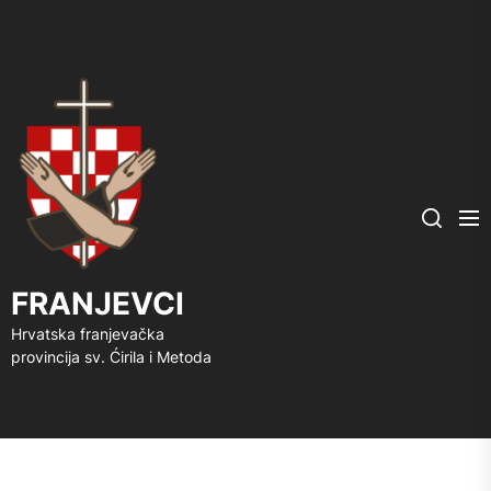
FRANJEVCI
Me
Search
FRANJEVCI
Hrvatska franjevačka
provincija sv. Ćirila i Metoda