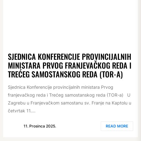
SJEDNICA KONFERENCIJE PROVINCIJALNIH
MINISTARA PRVOG FRANJEVAČKOG REDA I
TREĆEG SAMOSTANSKOG REDA (TOR-A)
Sjednica Konferencije provincijalnih ministara Prvog
franjevačkog reda i Trećeg samostanskog reda (TOR-a) U
Zagrebu u Franjevačkom samostanu sv. Franje na Kaptolu u
četvrtak 11....
11. Prosinca 2025.
READ MORE