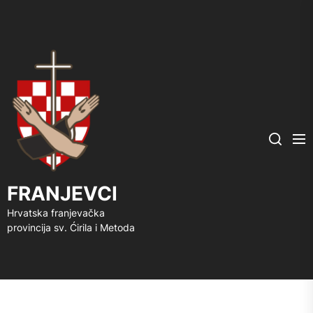
FRANJEVCI
Me
Search
FRANJEVCI
Hrvatska franjevačka
provincija sv. Ćirila i Metoda