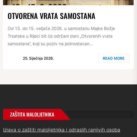
OTVORENA VRATA SAMOSTANA
Od 13. do 15. veljače 2026. u samostanu Majke Božje
Trsatske u Rijeci bit će održani dani „Otvorenih vrata
samostana“, koji su poziv na jednostavan...
25. Siječnja 2026.
READ MORE
ZAŠTITA MALOLJETNIKA
Izjava o zaštiti maloljetnika i odraslih ranjivih osoba