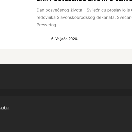
Dan posvećenog života – Svijećnicu proslavilo je u
redovnika Slavonskobrodskog dekanata. Svečano v
Presvetog...
6. Veljače 2026.
osoba