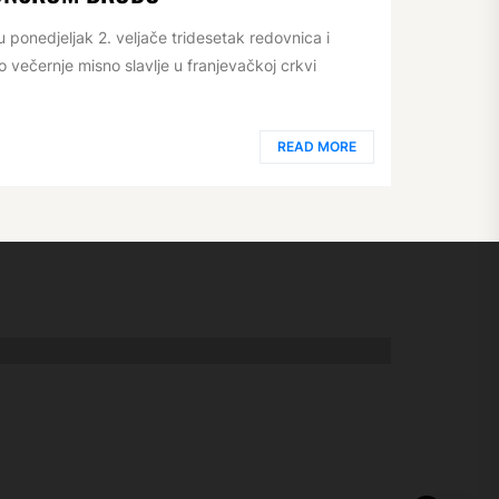
 ponedjeljak 2. veljače tridesetak redovnica i
ečernje misno slavlje u franjevačkoj crkvi
READ MORE