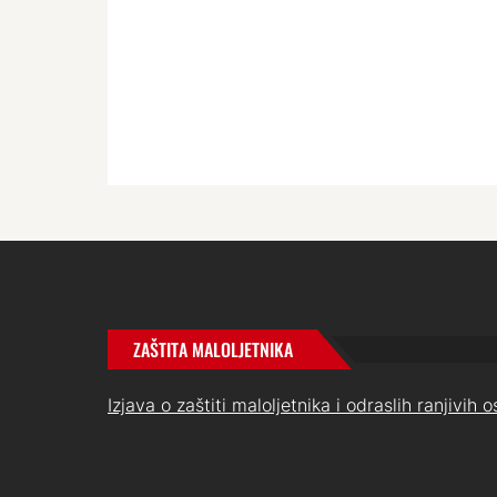
ZAŠTITA MALOLJETNIKA
Izjava o zaštiti maloljetnika i odraslih ranjivih 