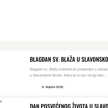
BLAGDAN SV. BLAŽA U SLAVONSK
Blagdan sv. Blaža svečano je proslavljen u utorak,
u Slavonskom Brodu. Kako je to bio i drugi dan...
6. Veljače 2026.
DAN POSVEĆENOG ŽIVOTA U SLA