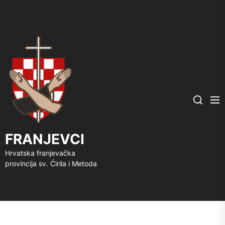
FRANJEVCI
Me
Search
FRANJEVCI
Hrvatska franjevačka
provincija sv. Ćirila i Metoda