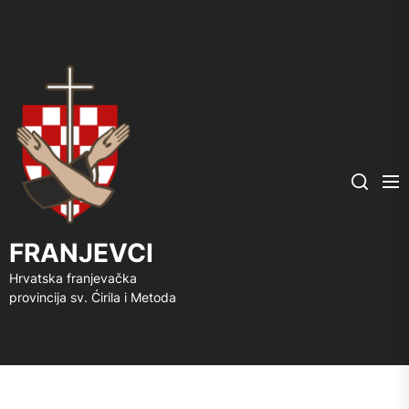
FRANJEVCI
Me
Search
FRANJEVCI
Hrvatska franjevačka
provincija sv. Ćirila i Metoda