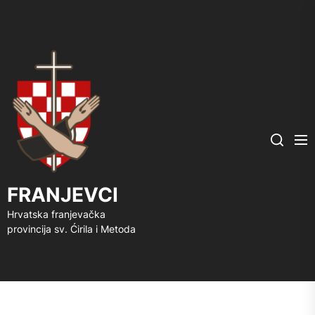
FRANJEVCI
Me
Search
FRANJEVCI
Hrvatska franjevačka
provincija sv. Ćirila i Metoda