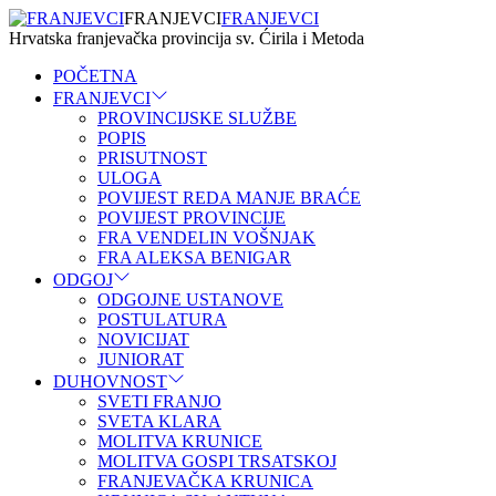
FRANJEVCI
FRANJEVCI
Hrvatska franjevačka provincija sv. Ćirila i Metoda
POČETNA
FRANJEVCI
PROVINCIJSKE SLUŽBE
POPIS
PRISUTNOST
ULOGA
POVIJEST REDA MANJE BRAĆE
POVIJEST PROVINCIJE
FRA VENDELIN VOŠNJAK
FRA ALEKSA BENIGAR
ODGOJ
ODGOJNE USTANOVE
POSTULATURA
NOVICIJAT
JUNIORAT
DUHOVNOST
SVETI FRANJO
SVETA KLARA
MOLITVA KRUNICE
MOLITVA GOSPI TRSATSKOJ
FRANJEVAČKA KRUNICA