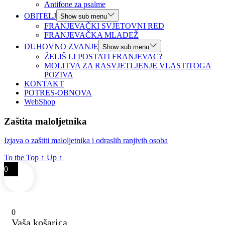
Antifone za psalme
OBITELJ
Show sub menu
FRANJEVAČKI SVJETOVNI RED
FRANJEVAČKA MLADEŽ
DUHOVNO ZVANJE
Show sub menu
ŽELIŠ LI POSTATI FRANJEVAC?
MOLITVA ZA RASVJETLJENJE VLASTITOGA
POZIVA
KONTAKT
POTRES-OBNOVA
WebShop
Zaštita maloljetnika
Izjava o zaštiti maloljetnika i odraslih ranjivih osoba
To the Top
↑
Up
↑
0
0
Vaša košarica