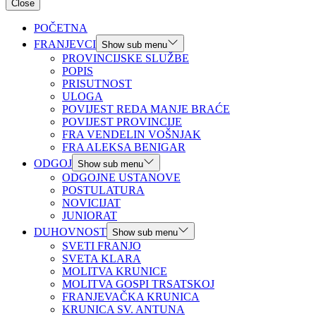
Close
POČETNA
FRANJEVCI
Show sub menu
PROVINCIJSKE SLUŽBE
POPIS
PRISUTNOST
ULOGA
POVIJEST REDA MANJE BRAĆE
POVIJEST PROVINCIJE
FRA VENDELIN VOŠNJAK
FRA ALEKSA BENIGAR
ODGOJ
Show sub menu
ODGOJNE USTANOVE
POSTULATURA
NOVICIJAT
JUNIORAT
DUHOVNOST
Show sub menu
SVETI FRANJO
SVETA KLARA
MOLITVA KRUNICE
MOLITVA GOSPI TRSATSKOJ
FRANJEVAČKA KRUNICA
KRUNICA SV. ANTUNA