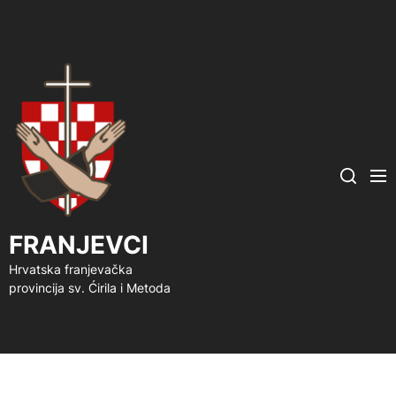
FRANJEVCI
Me
Search
FRANJEVCI
Hrvatska franjevačka
provincija sv. Ćirila i Metoda