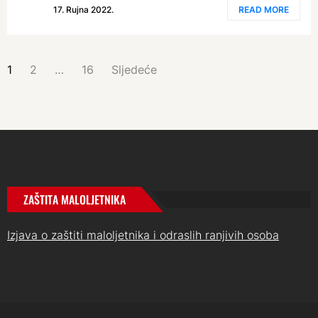
17. Rujna 2022.
READ MORE
BROJEVI
1
2
…
16
Sljedeće
STRANICA
OBJAVA
ZAŠTITA MALOLJETNIKA
Izjava o zaštiti maloljetnika i odraslih ranjivih osoba