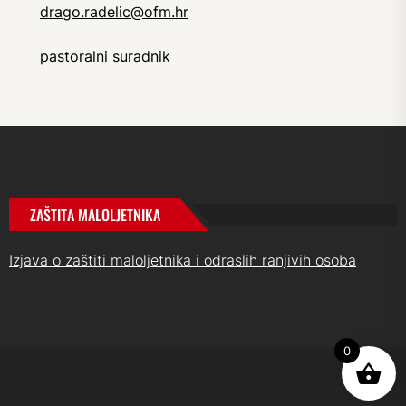
drago.radelic@ofm.hr
pastoralni suradnik
ZAŠTITA MALOLJETNIKA
Izjava o zaštiti maloljetnika i odraslih ranjivih osoba
0
UP
↑