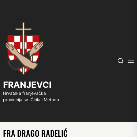
FRANJEVCI
Me
Search
FRANJEVCI
Hrvatska franjevačka
provincija sv. Ćirila i Metoda
FRA DRAGO RADELIĆ