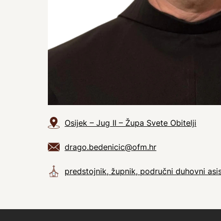
Osijek – Jug II – Župa Svete Obitelji
drago.bedenicic@ofm.hr
predstojnik, župnik, područni duhovni as