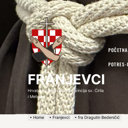
FRANJEVCI
POČETNA
POTRES-
FRANJEVCI
Hrvatska franjevačka provincija sv. Ćirila
i Metoda
Home
Franjevci
fra Dragutin Bedeničić