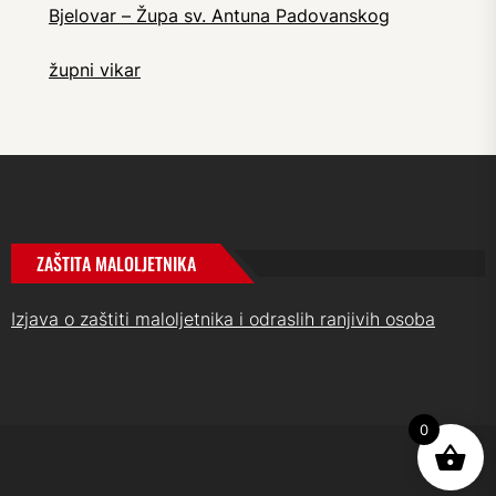
Bjelovar – Župa sv. Antuna Padovanskog
župni vikar
ZAŠTITA MALOLJETNIKA
Izjava o zaštiti maloljetnika i odraslih ranjivih osoba
0
UP
↑