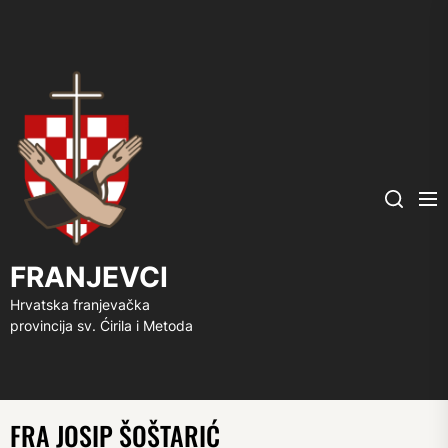
FRANJEVCI
Me
Search
FRANJEVCI
Hrvatska franjevačka
provincija sv. Ćirila i Metoda
FRA JOSIP ŠOŠTARIĆ