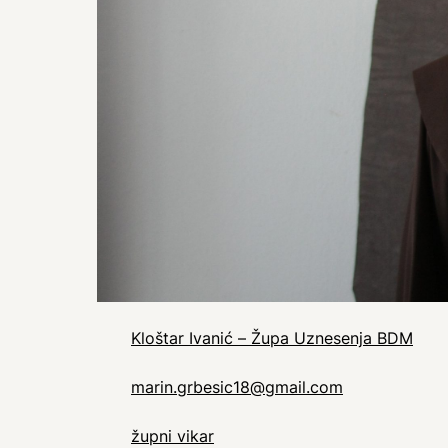
Kloštar Ivanić – Župa Uznesenja BDM
marin.grbesic18@gmail.com
župni vikar