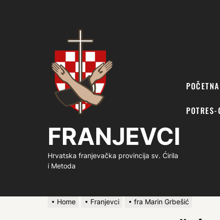
FRANJEVCI
POČETNA
POTRES-
FRANJEVCI
Hrvatska franjevačka provincija sv. Ćirila
i Metoda
Home
Franjevci
fra Marin Grbešić