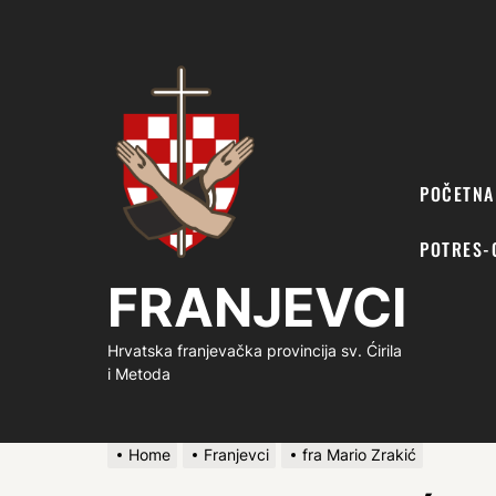
FRANJEVCI
POČETNA
POTRES-
FRANJEVCI
Hrvatska franjevačka provincija sv. Ćirila
i Metoda
Home
Franjevci
fra Mario Zrakić