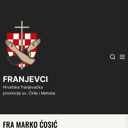
FRANJEVCI
Me
Search
FRANJEVCI
Hrvatska franjevačka
provincija sv. Ćirila i Metoda
FRA MARKO ĆOSIĆ