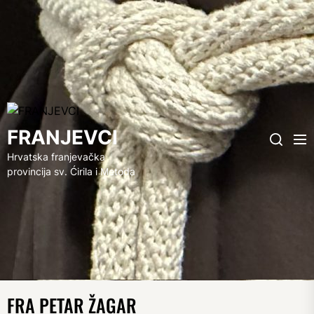
FRANJEVCI
FRANJEVCI
Me
Search
Hrvatska franjevačka
provincija sv. Ćirila i Metoda
FRA PETAR ŽAGAR