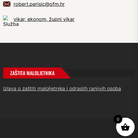
robert.perisic@ofm.hr
vikar, ekonom, župni vikar
ZAŠTITA MALOLJETNIKA
Izjava o zaštiti maloljetnika i odraslih ranjivih osoba
0
UP
↑