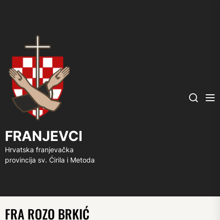
FRANJEVCI
Me
Search
FRANJEVCI
Hrvatska franjevačka
provincija sv. Ćirila i Metoda
FRA ROZO BRKIĆ