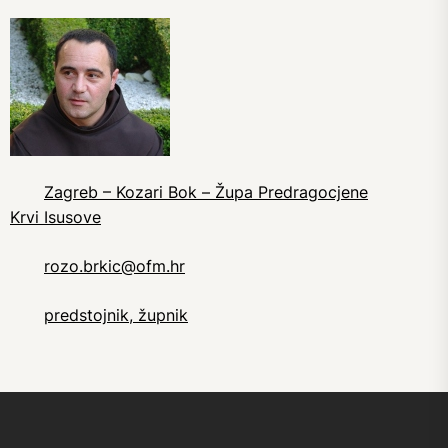
Zagreb – Kozari Bok – Župa Predragocjene
Krvi Isusove
rozo.brkic@ofm.hr
predstojnik, župnik