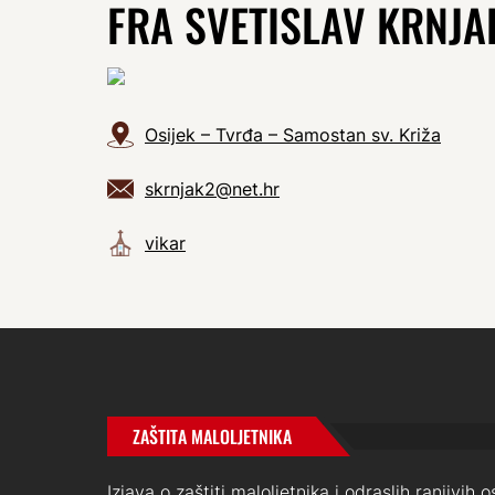
FRA SVETISLAV KRNJA
Osijek – Tvrđa – Samostan sv. Križa
skrnjak2@net.hr
vikar
ZAŠTITA MALOLJETNIKA
Izjava o zaštiti maloljetnika i odraslih ranjivih 