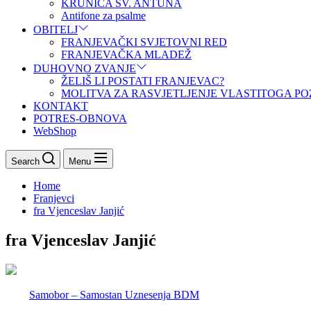
KRUNICA SV. ANTUNA
Antifone za psalme
OBITELJ
FRANJEVAČKI SVJETOVNI RED
FRANJEVAČKA MLADEŽ
DUHOVNO ZVANJE
ŽELIŠ LI POSTATI FRANJEVAC?
MOLITVA ZA RASVJETLJENJE VLASTITOGA PO
KONTAKT
POTRES-OBNOVA
WebShop
Search
Menu
Home
Franjevci
fra Vjenceslav Janjić
fra Vjenceslav Janjić
Samobor – Samostan Uznesenja BDM