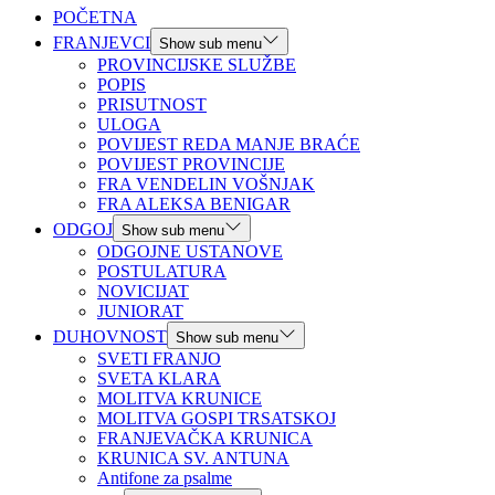
POČETNA
FRANJEVCI
Show sub menu
PROVINCIJSKE SLUŽBE
POPIS
PRISUTNOST
ULOGA
POVIJEST REDA MANJE BRAĆE
POVIJEST PROVINCIJE
FRA VENDELIN VOŠNJAK
FRA ALEKSA BENIGAR
ODGOJ
Show sub menu
ODGOJNE USTANOVE
POSTULATURA
NOVICIJAT
JUNIORAT
DUHOVNOST
Show sub menu
SVETI FRANJO
SVETA KLARA
MOLITVA KRUNICE
MOLITVA GOSPI TRSATSKOJ
FRANJEVAČKA KRUNICA
KRUNICA SV. ANTUNA
Antifone za psalme