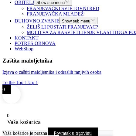
OBITELJ
Show sub menu
FRANJEVAČKI SVJETOVNI RED
FRANJEVAČKA MLADEŽ
DUHOVNO ZVANJE
Show sub menu
ŽELIŠ LI POSTATI FRANJEVAC?
MOLITVA ZA RASVJETLJENJE VLASTITOGA PO
KONTAKT
POTRES-OBNOVA
WebShop
Zaštita maloljetnika
Izjava o zaštiti maloljetnika i odraslih ranjivih osoba
To the Top
↑
Up
↑
0
0
Vaša košarica
Vaša košarice je prazna
Povratak u trgovinu