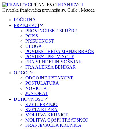
FRANJEVCI
FRANJEVCI
Hrvatska franjevačka provincija sv. Ćirila i Metoda
POČETNA
FRANJEVCI
PROVINCIJSKE SLUŽBE
POPIS
PRISUTNOST
ULOGA
POVIJEST REDA MANJE BRAĆE
POVIJEST PROVINCIJE
FRA VENDELIN VOŠNJAK
FRA ALEKSA BENIGAR
ODGOJ
ODGOJNE USTANOVE
POSTULATURA
NOVICIJAT
JUNIORAT
DUHOVNOST
SVETI FRANJO
SVETA KLARA
MOLITVA KRUNICE
MOLITVA GOSPI TRSATSKOJ
FRANJEVAČKA KRUNICA