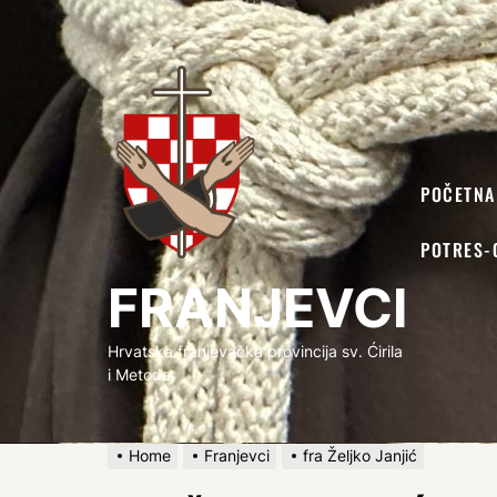
FRANJEVCI
POČETNA
POTRES-
FRANJEVCI
Hrvatska franjevačka provincija sv. Ćirila
i Metoda
Home
Franjevci
fra Željko Janjić