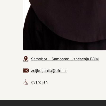
Samobor – Samostan Uznesenja BDM
zeljko.janjic@ofm.hr
gvardijan