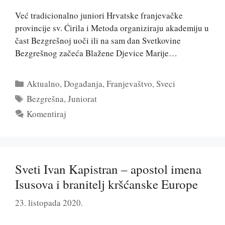
Već tradicionalno juniori Hrvatske franjevačke
provincije sv. Ćirila i Metoda organiziraju akademiju u
čast Bezgrešnoj uoči ili na sam dan Svetkovine
Bezgrešnog začeća Blažene Djevice Marije…
Kategorije
Aktualno
,
Događanja
,
Franjevaštvo
,
Sveci
Oznake
Bezgrešna
,
Juniorat
Komentiraj
Sveti Ivan Kapistran – apostol imena
Isusova i branitelj kršćanske Europe
23. listopada 2020.