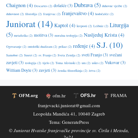
Dubrava
(5)
Chaignon
(4)
došašće
(3)
Descartes
(2)
duhovne vježbe
(2)
franjevaštvo
(4)
duhovnost
(2)
filozofija
(2)
franjevac
(2)
hodočašće
(2)
Juniorat
(14)
Liturgija
Kaptol
(4)
kreposti
(2)
Leibniz
(2)
(5)
Nasljeduj Krista
(4)
molitva
(3)
metafizika
(2)
moralna teologija
(2)
S.J.
(10)
ređenje
(4)
Ogovaranje
(2)
ontološki dualizam
(2)
prikaz
(2)
sveti Franjo
(3)
svečani
Samobor
(2)
Susret
(2)
sv. Franjo
(2)
Sveta Zemlja
(2)
zavjeti
(3)
Vukovar
(3)
teologija
(2)
tijelo
(2)
Toma Akvinski
(2)
um
(2)
uskrs
(2)
William Doyle
(3)
zavjeti
(3)
ženska filozofkinja
(2)
žrtva
(2)
ofm.hr
OFS.hr
OFM.org
FRAMA
franjevacki.juniorat@gmail.com
Leopolda Mandića 41, 10040 Zagreb
Tema:
GeneratePress
©
Juniorat Hvatske franjevačke provincije sv. Ćirila i Metoda,
2o21.