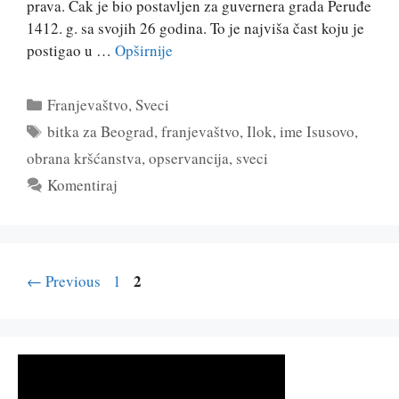
prava. Čak je bio postavljen za guvernera grada Peruđe
1412. g. sa svojih 26 godina. To je najviša čast koju je
postigao u …
Opširnije
Kategorije
Franjevaštvo
,
Sveci
Oznake
bitka za Beograd
,
franjevaštvo
,
Ilok
,
ime Isusovo
,
obrana kršćanstva
,
opservancija
,
sveci
Komentiraj
Page
Page
2
←
Previous
1