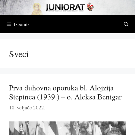
Preskoči
na
sadržaj
Izbornik
Sveci
Prva duhovna oporuka bl. Alojzija
Stepinca (1939.) – o. Aleksa Benigar
10. veljače 2022.