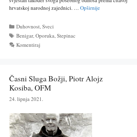
svjestan također svoga posebnog odnosa prema čitavoj
hrvatskoj narodnoj zajednici. …
Opširnije
Kategorije
Duhovnost
,
Sveci
Oznake
Benigar
,
Oporuka
,
Stepinac
Komentiraj
Časni Sluga Božji, Piotr Alojz
Kosiba, OFM
24. lipnja 2021.