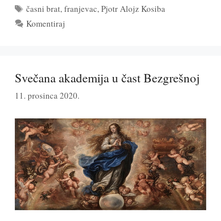
Oznake
časni brat
,
franjevac
,
Pjotr Alojz Kosiba
Komentiraj
Svečana akademija u čast Bezgrešnoj
11. prosinca 2020.