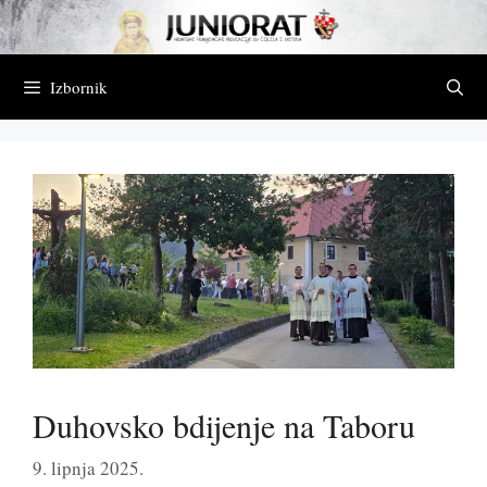
Preskoči
na
sadržaj
Izbornik
Duhovsko bdijenje na Taboru
9. lipnja 2025.