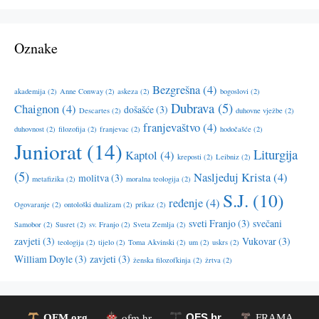
Oznake
Bezgrešna
(4)
akademija
(2)
Anne Conway
(2)
askeza
(2)
bogoslovi
(2)
Dubrava
(5)
Chaignon
(4)
došašće
(3)
Descartes
(2)
duhovne vježbe
(2)
franjevaštvo
(4)
duhovnost
(2)
filozofija
(2)
franjevac
(2)
hodočašće
(2)
Juniorat
(14)
Liturgija
Kaptol
(4)
kreposti
(2)
Leibniz
(2)
(5)
Nasljeduj Krista
(4)
molitva
(3)
metafizika
(2)
moralna teologija
(2)
S.J.
(10)
ređenje
(4)
Ogovaranje
(2)
ontološki dualizam
(2)
prikaz
(2)
sveti Franjo
(3)
svečani
Samobor
(2)
Susret
(2)
sv. Franjo
(2)
Sveta Zemlja
(2)
zavjeti
(3)
Vukovar
(3)
teologija
(2)
tijelo
(2)
Toma Akvinski
(2)
um
(2)
uskrs
(2)
William Doyle
(3)
zavjeti
(3)
ženska filozofkinja
(2)
žrtva
(2)
ofm.hr
OFS.hr
OFM.org
FRAMA