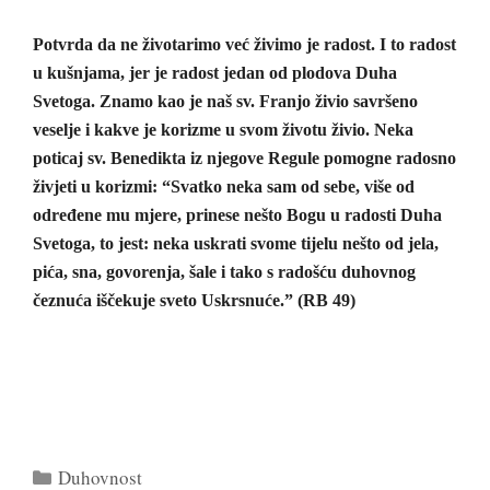
Potvrda da ne životarimo već živimo je radost. I to radost
u kušnjama, jer je radost jedan od plodova Duha
Svetoga. Znamo kao je naš sv. Franjo živio savršeno
veselje i kakve je korizme u svom životu živio. Neka
poticaj sv. Benedikta iz njegove Regule pomogne radosno
živjeti u korizmi: “Svatko neka sam od sebe, više od
određene mu mjere, prinese nešto Bogu u radosti Duha
Svetoga, to jest: neka uskrati svome tijelu nešto od jela,
pića, sna, govorenja, šale i tako s radošću duhovnog
čeznuća iščekuje sveto Uskrsnuće.” (RB 49)
Kategorije
Duhovnost