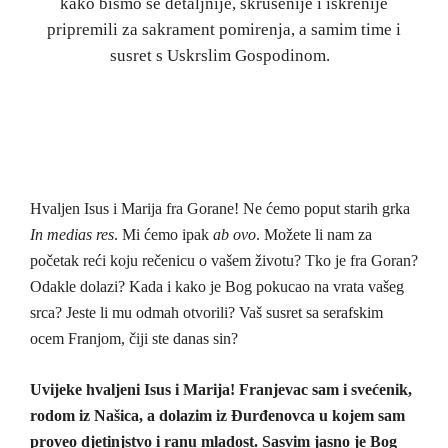
kako bismo se detaljnije, skrušenije i iskrenije
pripremili za sakrament pomirenja, a samim time i
susret s Uskrslim Gospodinom.
Hvaljen Isus i Marija fra Gorane! Ne ćemo poput starih grka
In medias res
. Mi ćemo ipak
ab ovo
. Možete li nam za
početak reći koju rečenicu o vašem životu? Tko je fra Goran?
Odakle dolazi? Kada i kako je Bog pokucao na vrata vašeg
srca? Jeste li mu odmah otvorili? Vaš susret sa serafskim
ocem Franjom, čiji ste danas sin?
Uvijeke hvaljeni Isus i Marija! Franjevac sam i svećenik,
rodom iz Našica, a dolazim iz Đurđenovca u kojem sam
proveo djetinjstvo i ranu mladost. Sasvim jasno je Bog