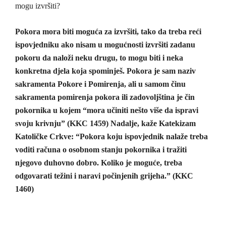
mogu izvršiti?
Pokora mora biti moguća za izvršiti, tako da treba reći
ispovjedniku ako nisam u mogućnosti izvršiti zadanu
pokoru da naloži neku drugu, to mogu biti i neka
konkretna djela koja spominješ. Pokora je sam naziv
sakramenta Pokore i Pomirenja, ali u samom činu
sakramenta pomirenja pokora ili zadovoljština je čin
pokornika u kojem “mora učiniti nešto više da ispravi
svoju krivnju” (KKC 1459) Nadalje, kaže Katekizam
Katoličke Crkve: “Pokora koju ispovjednik nalaže treba
voditi računa o osobnom stanju pokornika i tražiti
njegovo duhovno dobro. Koliko je moguće, treba
odgovarati težini i naravi počinjenih grijeha.” (KKC
1460)