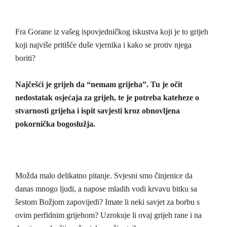
Fra Gorane iz vašeg ispovjedničkog iskustva koji je to grijeh
koji najviše pritišće duše vjernika i kako se protiv njega
boriti?
Najčešći je grijeh da “nemam grijeha”. Tu je očit
nedostatak osjećaja za grijeh, te je potreba kateheze o
stvarnosti grijeha i ispit savjesti kroz obnovljena
pokornička bogoslužja.
Možda malo delikatno pitanje. Svjesni smo činjenice da
danas mnogo ljudi, a napose mladih vodi krvavu bitku sa
šestom Božjom zapovijedi? Imate li neki savjet za borbu s
ovim perfidnim grijehom? Uzrokuje li ovaj grijeh rane i na