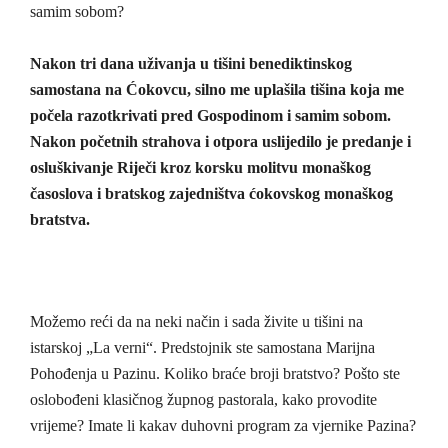
samim sobom?
Nakon tri dana uživanja u tišini benediktinskog
samostana na Ćokovcu, silno me uplašila tišina koja me
počela razotkrivati pred Gospodinom i samim sobom.
Nakon početnih strahova i otpora uslijedilo je predanje i
osluškivanje Riječi kroz korsku molitvu monaškog
časoslova i bratskog zajedništva ćokovskog monaškog
bratstva.
Možemo reći da na neki način i sada živite u tišini na
istarskoj „La verni“. Predstojnik ste samostana Marijna
Pohođenja u Pazinu. Koliko braće broji bratstvo? Pošto ste
oslobođeni klasičnog župnog pastorala, kako provodite
vrijeme? Imate li kakav duhovni program za vjernike Pazina?