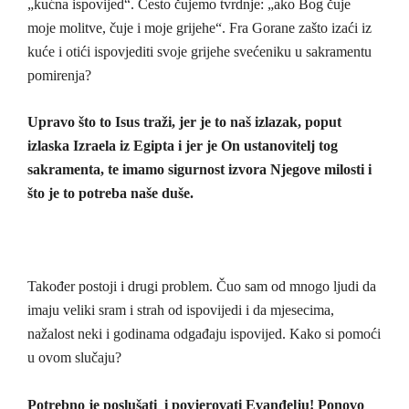
„kućna ispovijed“. Često čujemo tvrdnje: „ako Bog čuje
moje molitve, čuje i moje grijehe“. Fra Gorane zašto izaći iz
kuće i otići ispovjediti svoje grijehe svećeniku u sakramentu
pomirenja?
Upravo što to Isus traži, jer je to naš izlazak, poput
izlaska Izraela iz Egipta i jer je On ustanovitelj tog
sakramenta, te imamo sigurnost izvora Njegove milosti i
što je to potreba naše duše.
Također postoji i drugi problem. Čuo sam od mnogo ljudi da
imaju veliki sram i strah od ispovijedi i da mjesecima,
nažalost neki i godinama odgađaju ispovijed. Kako si pomoći
u ovom slučaju?
Potrebno je poslušati i povjerovati Evanđelju! Ponovo