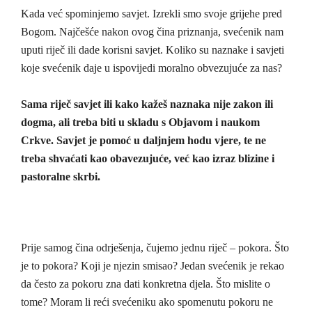
Kada već spominjemo savjet. Izrekli smo svoje grijehe pred
Bogom. Najčešće nakon ovog čina priznanja, svećenik nam
uputi riječ ili dade korisni savjet. Koliko su naznake i savjeti
koje svećenik daje u ispovijedi moralno obvezujuće za nas?
Sama riječ savjet ili kako kažeš naznaka nije zakon ili
dogma, ali treba biti u skladu s Objavom i naukom
Crkve. Savjet je pomoć u daljnjem hodu vjere, te ne
treba shvaćati kao obavezujuće, već kao izraz blizine i
pastoralne skrbi.
Prije samog čina odrješenja, čujemo jednu riječ – pokora. Što
je to pokora? Koji je njezin smisao? Jedan svećenik je rekao
da često za pokoru zna dati konkretna djela. Što mislite o
tome? Moram li reći svećeniku ako spomenutu pokoru ne