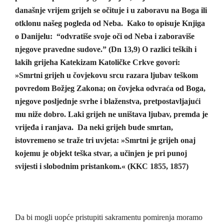
današnje vrijem grijeh se očituje i u zaboravu na Boga ili
otklonu našeg pogleda od Neba. Kako to opisuje Knjiga
o Danijelu: “odvratiše svoje oči od Neba i zaboraviše
njegove pravedne sudove.” (Dn 13,9) O razlici teških i
lakih grijeha Katekizam Katoličke Crkve govori:
»Smrtni grijeh u čovjekovu srcu razara ljubav teškom
povredom Božjeg Zakona; on čovjeka odvraća od Boga,
njegove posljednje svrhe i blaženstva, pretpostavljajući
mu niže dobro. Laki grijeh ne uništava ljubav, premda je
vrijeđa i ranjava. Da neki grijeh bude smrtan,
istovremeno se traže tri uvjeta: »Smrtni je grijeh onaj
kojemu je objekt teška stvar, a učinjen je pri punoj
svijesti i slobodnim pristankom.« (KKC 1855, 1857)
Da bi mogli uopće pristupiti sakramentu pomirenja moramo