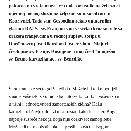
pokucao na vrata moga srca dok sam radio na željeznici
u jednoj noćnoj službi na željezničkom kolodvoru u
Koprivnici. Tada sam Gospodinu rekao unutarnjim
glasom: DA! Sa sv. Franjom sam se sretao kroz susrete sa
braćom franjevcima u rodnoj župi sv. Josipa u
Đurđenovcu; fra Rikardom i fra Ferdom i čitajući
životopise sv. Franje. Kasnije se u moj život “umiješao”
sv. Bruno kartuzijanac i sv. Benedikt.
Spomenuli ste svetoga Benedikta. Možete li kratko podijeliti
s nama vaše iskustvo monaha? Što se to rodilo u vašem srcu
u tišini i jednostavnosti samostanskih zidina? Kažu
kartuzijanci čovjek dolazi u samostan kako bi susreo Boga, a
najprije susreće nekoga koga nije očekivao: samog sebe.
Možete li nam opisati kako su prošli ti susreti s Bogom i