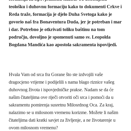
teološku i duhovnu formaciju kako to dokumenti Crkve i
Reda traže, formacija je djelo Duha Svetoga kako je
govorio naš fra Bonaventura Duda, jer je potreban i mar
i dar. Potrebno je otkrivati toliku baštinu na tom
području, dovoljno je spomenuti samo sv. Leopolda
Bogdana Mandića kao apostola sakramenta ispovijedi.
Hvala Vam od srca fra Gorane što ste izdvojili vaše
dragocjeno vrijeme i podijelili s nama blago riznice vašeg
duhovnog života i ispovjedničke prakse. Nadam se da će
našim čitateljima ove riječi otvoriti oči srca i pomoći da u
sakramentu pomirenja susretnu Milosrdnog Oca. Za kraj,
nalazimo se u milosnom vremenu korizme. Možete li našim
čitateljima dati kratki savjet za življenje, a ne životarenje u
ovom milosnom vremenu?