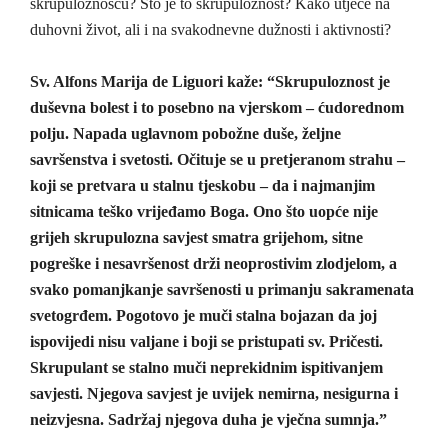
skrupuloznošću? Što je to skrupuloznost? Kako utječe na
duhovni život, ali i na svakodnevne dužnosti i aktivnosti?
Sv. Alfons Marija de Liguori kaže: “Skrupuloznost je
duševna bolest i to posebno na vjerskom – ćudorednom
polju. Napada uglavnom pobožne duše, željne
savršenstva i svetosti. Očituje se u pretjeranom strahu –
koji se pretvara u stalnu tjeskobu – da i najmanjim
sitnicama teško vrijeđamo Boga. Ono što uopće nije
grijeh skrupulozna savjest smatra grijehom, sitne
pogreške i nesavršenost drži neoprostivim zlodjelom, a
svako pomanjkanje savršenosti u primanju sakramenata
svetogrđem. Pogotovo je muči stalna bojazan da joj
ispovijedi nisu valjane i boji se pristupati sv. Pričesti.
Skrupulant se stalno muči neprekidnim ispitivanjem
savjesti. Njegova savjest je uvijek nemirna, nesigurna i
neizvjesna. Sadržaj njegova duha je vječna sumnja.”