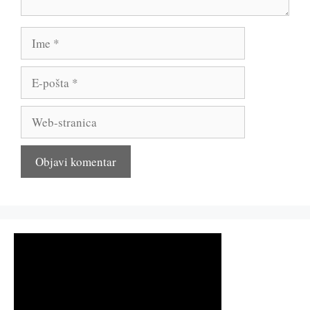
Ime
E-
pošta
Web-
stranica