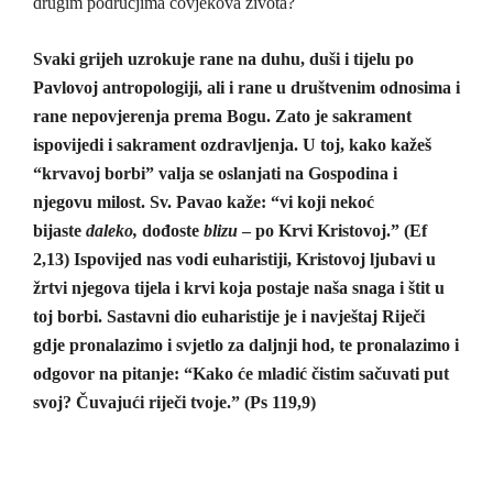
drugim područjima čovjekova života?
Svaki grijeh uzrokuje rane na duhu, duši i tijelu po
Pavlovoj antropologiji, ali i rane u društvenim odnosima i
rane nepovjerenja prema Bogu. Zato je sakrament
ispovijedi i sakrament ozdravljenja. U toj, kako kažeš
“krvavoj borbi” valja se oslanjati na Gospodina i
njegovu milost. Sv. Pavao kaže: “vi koji nekoć
bijaste
daleko,
dođoste
blizu
– po Krvi Kristovoj.” (Ef
2,13) Ispovijed nas vodi euharistiji, Kristovoj ljubavi u
žrtvi njegova tijela i krvi koja postaje naša snaga i štit u
toj borbi. Sastavni dio euharistije je i navještaj Riječi
gdje pronalazimo i svjetlo za daljnji hod, te pronalazimo i
odgovor na pitanje: “Kako će mladić čistim sačuvati put
svoj? Čuvajući riječi tvoje.” (Ps 119,9)