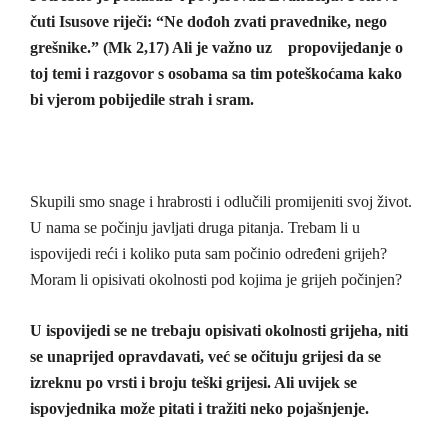
čuti Isusove riječi: “Ne dođoh zvati pravednike, nego
grešnike.” (Mk 2,17) Ali je važno uz propovijedanje o
toj temi i razgovor s osobama sa tim poteškoćama kako
bi vjerom pobijedile strah i sram.
Skupili smo snage i hrabrosti i odlučili promijeniti svoj život.
U nama se počinju javljati druga pitanja. Trebam li u
ispovijedi reći i koliko puta sam počinio određeni grijeh?
Moram li opisivati okolnosti pod kojima je grijeh počinjen?
U ispovijedi se ne trebaju opisivati okolnosti grijeha, niti
se unaprijed opravdavati, već se očituju grijesi da se
izreknu po vrsti i broju teški grijesi. Ali uvijek se
ispovjednika može pitati i tražiti neko pojašnjenje.