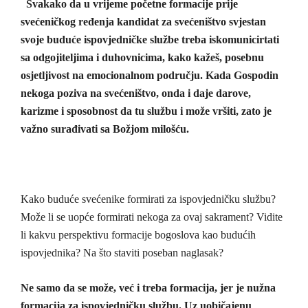
Svakako da u vrijeme početne formacije prije
svećeničkog ređenja kandidat za svećeništvo svjestan
svoje buduće ispovjedničke službe treba iskomunicirtati
sa odgojiteljima i duhovnicima, kako kažeš, posebnu
osjetljivost na emocionalnom području. Kada Gospodin
nekoga poziva na svećeništvo, onda i daje darove,
karizme i sposobnost da tu službu i može vršiti, zato je
važno surađivati sa Božjom milošću.
Kako buduće svećenike formirati za ispovjedničku službu?
Može li se uopće formirati nekoga za ovaj sakrament? Vidite
li kakvu perspektivu formacije bogoslova kao budućih
ispovjednika? Na što staviti poseban naglasak?
Ne samo da se može, već i treba formacija, jer je nužna
formacija za ispovjedničku službu. Uz uobičajenu