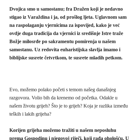
Dvojica smo u samostanu; fra Dražen koji je nedavno
stigao iz Varaždina i ja, od prošlog ljeta. Uglavnom sam
na raspolaganju vjernicima za ispovijed, kako je već
ovdje duga tradicija da vjernici iz središnje Istre traže
Božje milosrđe po sakramentu pomirenja u našem
samostanu. Uz redovita euharistijska slavlja imamo i
biblijske susrete četvrtkom, te susrete mladih petkom.
Evo, možemo polako početi s temom našeg današnjeg
razgovora. Volio bih da krenemo od početka. Odakle u
našem životu grijeh? Što je to grijeh? Koja je razlika između
teških i lakih grijeha?
Korijen grijeha možemo tražiti u našem neposluhu
prema Gospodinu i njegovoj riječi, koji rađa ohološću. U