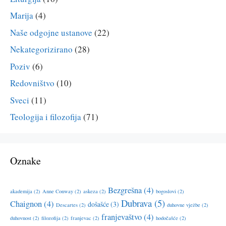
Marija
(4)
Naše odgojne ustanove
(22)
Nekategorizirano
(28)
Poziv
(6)
Redovništvo
(10)
Sveci
(11)
Teologija i filozofija
(71)
Oznake
Bezgrešna
(4)
akademija
(2)
Anne Conway
(2)
askeza
(2)
bogoslovi
(2)
Dubrava
(5)
Chaignon
(4)
došašće
(3)
Descartes
(2)
duhovne vježbe
(2)
franjevaštvo
(4)
duhovnost
(2)
filozofija
(2)
franjevac
(2)
hodočašće
(2)