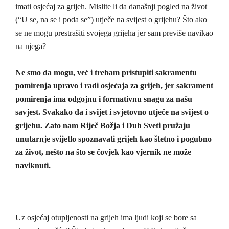
imati osjećaj za grijeh. Mislite li da današnji pogled na život
(“U se, na se i poda se”) utječe na svijest o grijehu? Što ako
se ne mogu prestrašiti svojega grijeha jer sam previše navikao
na njega?
Ne smo da mogu, već i trebam pristupiti sakramentu
pomirenja upravo i radi osjećaja za grijeh, jer sakrament
pomirenja ima odgojnu i formativnu snagu za našu
savjest. Svakako da i svijet i svjetovno utječe na svijest o
grijehu. Zato nam Riječ Božja i Duh Sveti pružaju
unutarnje svijetlo spoznavati grijeh kao štetno i pogubno
za život, nešto na što se čovjek kao vjernik ne može
naviknuti.
Uz osjećaj otupljenosti na grijeh ima ljudi koji se bore sa