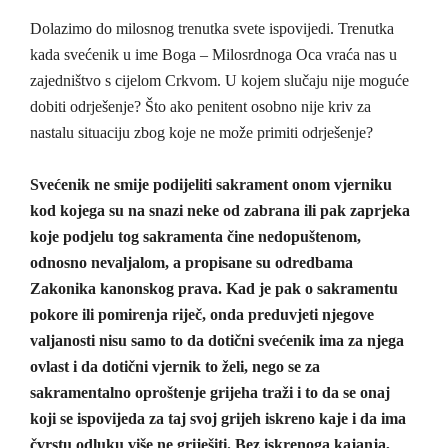
Dolazimo do milosnog trenutka svete ispovijedi. Trenutka
kada svećenik u ime Boga – Milosrdnoga Oca vraća nas u
zajedništvo s cijelom Crkvom. U kojem slučaju nije moguće
dobiti odrješenje? Što ako penitent osobno nije kriv za
nastalu situaciju zbog koje ne može primiti odrješenje?
Svećenik ne smije podijeliti sakrament onom vjerniku
kod kojega su na snazi neke od zabrana ili pak zaprjeka
koje podjelu tog sakramenta čine nedopuštenom,
odnosno nevaljalom, a propisane su odredbama
Zakonika kanonskog prava. Kad je pak o sakramentu
pokore ili pomirenja riječ, onda preduvjeti njegove
valjanosti nisu samo to da dotični svećenik ima za njega
ovlast i da dotični vjernik to želi, nego se za
sakramentalno oproštenje grijeha traži i to da se onaj
koji se ispovijeda za taj svoj grijeh iskreno kaje i da ima
čvrstu odluku više ne griješiti. Bez iskrenoga kajanja,