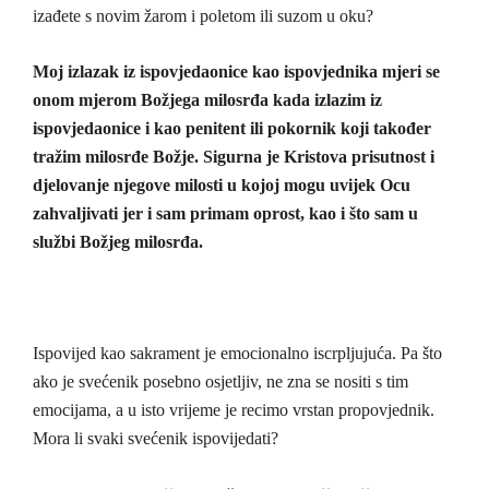
izađete s novim žarom i poletom ili suzom u oku?
Moj izlazak iz ispovjedaonice kao ispovjednika mjeri se
onom mjerom Božjega milosrđa kada izlazim iz
ispovjedaonice i kao penitent ili pokornik koji također
tražim milosrđe Božje. Sigurna je Kristova prisutnost i
djelovanje njegove milosti u kojoj mogu uvijek Ocu
zahvaljivati jer i sam primam oprost, kao i što sam u
službi Božjeg milosrđa.
Ispovijed kao sakrament je emocionalno iscrpljujuća. Pa što
ako je svećenik posebno osjetljiv, ne zna se nositi s tim
emocijama, a u isto vrijeme je recimo vrstan propovjednik.
Mora li svaki svećenik ispovijedati?