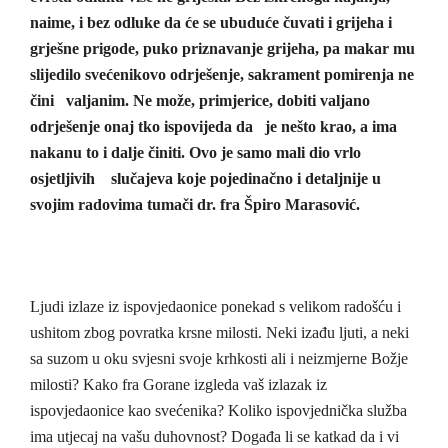
naime, i bez odluke da će se ubuduće čuvati i grijeha i
grješne prigode, puko priznavanje grijeha, pa makar mu
slijedilo svećenikovo odrješenje, sakrament pomirenja ne
čini valjanim. Ne može, primjerice, dobiti valjano
odrješenje onaj tko ispovijeda da je nešto krao, a ima
nakanu to i dalje činiti. Ovo je samo mali dio vrlo
osjetljivih slučajeva koje pojedinačno i detaljnije u
svojim radovima tumači dr. fra Špiro Marasović.
Ljudi izlaze iz ispovjedaonice ponekad s velikom radošću i
ushitom zbog povratka krsne milosti. Neki izađu ljuti, a neki
sa suzom u oku svjesni svoje krhkosti ali i neizmjerne Božje
milosti? Kako fra Gorane izgleda vaš izlazak iz
ispovjedaonice kao svećenika? Koliko ispovjednička služba
ima utjecaj na vašu duhovnost? Događa li se katkad da i vi