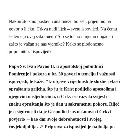
Nakon što smo postavili anamnezu bolesti, prijeđimo na
govor o lijeku. Crkva nudi lijek – svetu ispovijed. Na čemu
se temelji ovaj sakrament? Što se točno u njemu događa i
zašto je važan za nas vjernike? Kako se plodonosno
pripremiti za ispovijed?
Papa Sv. Ivan Pavao II. u apostolskoj pobudnici
Pomirenje i pokora u br. 30 govori o temelju i važnosti
ispovijedi, te kaže: “Iz objave vrijednosti te službe i vlasti
opraštanja grijeha, što ju je Krist podijelio apostolima i
njegovim nasljednicima, u Crkvi se razvila svijest o
znaku opraštanja što je dan u sakramentu pokore. Riječ
je o sigurnosti da je Gospodin Isus ustanovio i Crkvi
povjerio – kao dar svoje dobrohotnosti i svojeg
čovjekoljublja…” Priprava za ispovijed je najbolja po