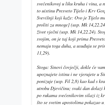
svećenikovoj u liku kruha i vina, a 
to uistinu Presveto Tijelo i Krv Go
Svevišnji koji kaže:
Ovo je Tijelo m
proliti za mnoge
] (usp. Mk 14,22.24
život vječni
(usp. Mk 14,22.24)
.
Sto
svojim, on je taj koji prima Presvet
nemaju toga duha, a usuđuju se pri
11,29)
.
Stoga:
Sinovi čovječji, dokle će vam
upoznajete istinu i
ne vjerujete u S
ponizuje (usp. Fil 2,8) kao kad
s kra
utrobu Djevičinu; svaki dan dolazi
po rukama svećenikovim
silazi iz 
što se svetim apostolima pokazao u 