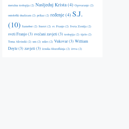
Nasljeduj Krista
(4)
moralna teologija
(2)
Ogovaranje
(2)
S.J.
ređenje
(4)
ontološki dualizam
(2)
prikaz
(2)
(10)
Samobor
(2)
Susret
(2)
sv. Franjo
(2)
Sveta Zemlja
(2)
sveti Franjo
(3)
svečani zavjeti
(3)
teologija
(2)
tijelo
(2)
Vukovar
(3)
William
Toma Akvinski
(2)
um
(2)
uskrs
(2)
Doyle
(3)
zavjeti
(3)
ženska filozofkinja
(2)
žrtva
(2)