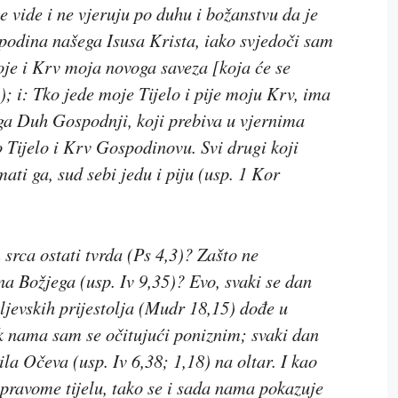
ne vide i ne vjeruju po duhu i božanstvu da je
spodina našega Isusa Krista, iako svjedoči sam
oje i Krv moja novoga saveza
[
koja će se
); i:
Tko jede moje Tijelo i pije moju Krv, ima
ga Duh Gospodnji, koji prebiva u vjernima
o Tijelo i Krv Gospodinovu. Svi drugi koji
mati ga,
sud sebi jedu i piju
(usp. 1 Kor
 srca ostati tvrda
(Ps 4,3)? Zašto ne
ina Božjega
(usp. Iv 9,35)? Evo, svaki se dan
ljevskih
prijestolja
(Mudr 18,15) dođe u
 k nama sam se očitujući poniznim; svaki dan
krila Očeva
(usp. Iv 6,38; 1,18) na oltar. I kao
pravome tijelu, tako se i sada nama pokazuje