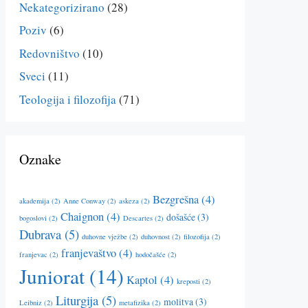
Nekategorizirano
(28)
Poziv
(6)
Redovništvo
(10)
Sveci
(11)
Teologija i filozofija
(71)
Oznake
Bezgrešna
(4)
akademija
(2)
Anne Conway
(2)
askeza
(2)
Chaignon
(4)
došašće
(3)
bogoslovi
(2)
Descartes
(2)
Dubrava
(5)
duhovne vježbe
(2)
duhovnost
(2)
filozofija
(2)
franjevaštvo
(4)
franjevac
(2)
hodočašće
(2)
Juniorat
(14)
Kaptol
(4)
kreposti
(2)
Liturgija
(5)
molitva
(3)
Leibniz
(2)
metafizika
(2)