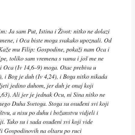
jim:
Ja sam Put, Istina i Život: nitko ne dolazi
 mene, i Oca biste moga svakako upoznali. Od
a. Kaže mu Filip: Gospodine, pokaži nam Oca i
ipe, toliko sam vremena s vama i još me ne
 i Oca
(Iv 14,6–9) moga. Otac
prebiva u
), i
Bog je duh
(Iv 4,24), i
Boga nitko nikada
jeti jedino duhom, jer
duh je onaj koji
6,63)
.
Ali jer je jednak Ocu, ni Sina nitko ne
nego Duha Svetoga. Stoga su osuđeni svi koji
tvu, a nisu po duhu i božanstvu vidjeli i
ji. Tako su i sada osuđeni svi koji vide
či Gospodinovih na oltaru po ruci