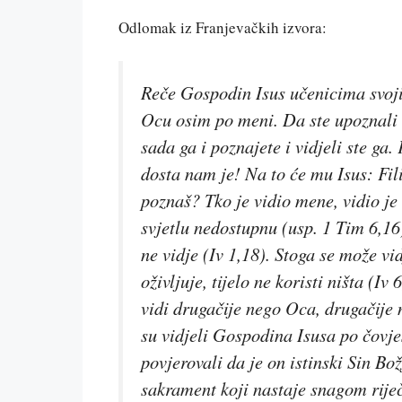
Odlomak iz Franjevačkih izvora:
Reče Gospodin Isus učenicima svo
Ocu osim po meni. Da ste upoznali
sada ga i poznajete i vidjeli ste g
dosta nam je! Na to će mu Isus: Fil
poznaš? Tko je vidio mene, vidio je
svjetlu nedostupnu
(usp. 1 Tim 6,16
ne vidje
(Iv 1,18)
.
Stoga se može vid
oživljuje, tijelo ne koristi ništa
(Iv 
vidi drugačije nego Oca, drugačije 
su vidjeli Gospodina Isusa po čovješ
povjerovali da je on istinski Sin Bož
sakrament koji nastaje snagom rije