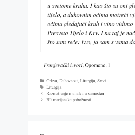
u svetome kruhu. I kao što su oni gl
tijelo, a duhovnim očima motreći vje
očima gledajući kruh i vino vidimo i
Presveto Tijelo i Krv. I na taj je n
što sam reče:
Evo, ja sam s vama do
–
Franjevački izvori
, Opomene, 1
Kategorije
Crkva
,
Duhovnost
,
Liturgija
,
Sveci
Oznake
Liturgija
Razmatranje o ulasku u samostan
Bît marijanske pobožnosti