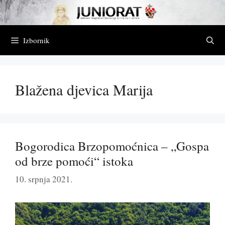
Preskoči
na
sadržaj
Izbornik
Blažena djevica Marija
Bogorodica Brzopomoćnica – „Gospa
od brze pomoći“ istoka
10. srpnja 2021.