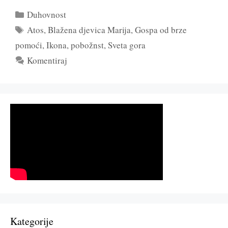
Kategorije
Duhovnost
Oznake
Atos
,
Blažena djevica Marija
,
Gospa od brze
pomoći
,
Ikona
,
pobožnst
,
Sveta gora
Komentiraj
Kategorije