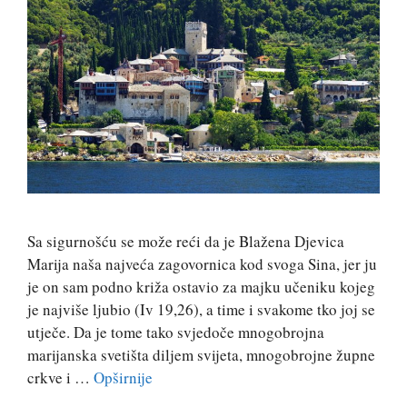
Sa sigurnošću se može reći da je Blažena Djevica
Marija naša najveća zagovornica kod svoga Sina, jer ju
je on sam podno križa ostavio za majku učeniku kojeg
je najviše ljubio (Iv 19,26), a time i svakome tko joj se
utječe. Da je tome tako svjedoče mnogobrojna
marijanska svetišta diljem svijeta, mnogobrojne župne
crkve i …
Opširnije