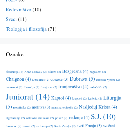
Redovništvo
(10)
Sveci
(11)
Teologija i filozofija
(71)
Oznake
Bezgrešna
(4)
akademija
(2)
Anne Conway
(2)
askeza
(2)
bogoslovi
(2)
Dubrava
(5)
Chaignon
(4)
došašće
(3)
Descartes
(2)
duhovne vježbe
(2)
franjevaštvo
(4)
duhovnost
(2)
filozofija
(2)
franjevac
(2)
hodočašće
(2)
Juniorat
(14)
Liturgija
Kaptol
(4)
kreposti
(2)
Leibniz
(2)
(5)
Nasljeduj Krista
(4)
molitva
(3)
metafizika
(2)
moralna teologija
(2)
S.J.
(10)
ređenje
(4)
Ogovaranje
(2)
ontološki dualizam
(2)
prikaz
(2)
sveti Franjo
(3)
svečani
Samobor
(2)
Susret
(2)
sv. Franjo
(2)
Sveta Zemlja
(2)