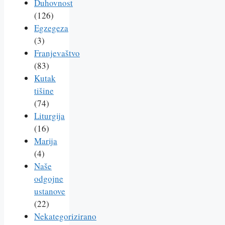
Duhovnost
(126)
Egzegeza
(3)
Franjevaštvo
(83)
Kutak
tišine
(74)
Liturgija
(16)
Marija
(4)
Naše
odgojne
ustanove
(22)
Nekategorizirano