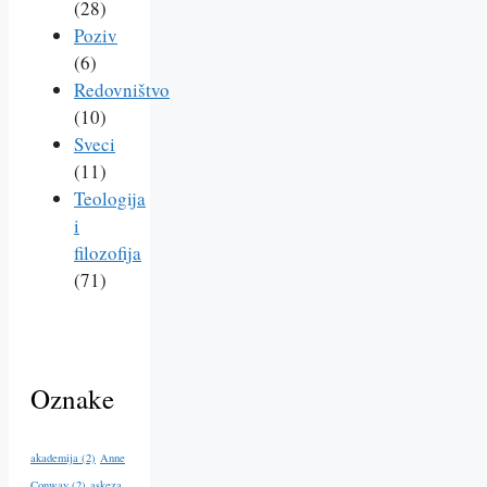
(28)
Poziv
(6)
Redovništvo
(10)
Sveci
(11)
Teologija
i
filozofija
(71)
Oznake
akademija
(2)
Anne
Conway
(2)
askeza