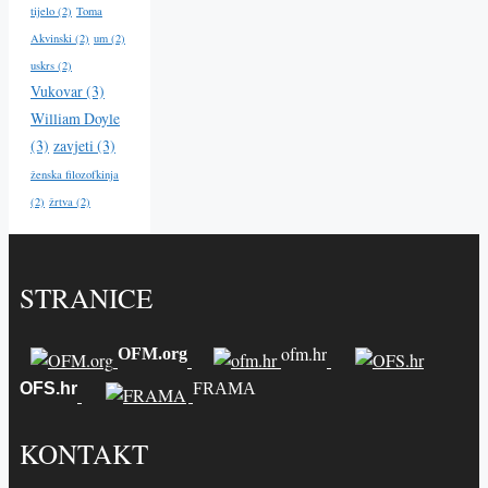
tijelo
(2)
Toma
Akvinski
(2)
um
(2)
uskrs
(2)
Vukovar
(3)
William Doyle
(3)
zavjeti
(3)
ženska filozofkinja
(2)
žrtva
(2)
STRANICE
ofm.hr
OFM.org
OFS.hr
FRAMA
KONTAKT