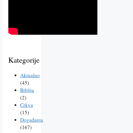
Kategorije
Aktualno
(45)
Biblija
(2)
Crkva
(15)
Događanja
(167)