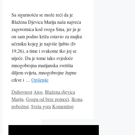
Sa sigurnošću se može reći da je
Blažena Djevica Marija naša najveća
zagovornica kod svoga Sina, jer ju je
on sam podno križa ostavio za majku
učeniku kojeg je najviše ljubio (Iv
19,26), a time i svakome tko joj se
utječe. Da je tome tako svjedoče
mnogobrojna marijanska svetišta
diljem svijeta, mnogobrojne župne
crkve i …
Opširnije
Kategorije
Oznake
Duhovnost
Atos
,
Blažena djevica
Marija
,
Gospa od brze pomoći
,
Ikona
,
pobožnst
,
Sveta gora
Komentiraj