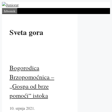
Preskoči
na
Izbornik
sadržaj
Sveta gora
Bogorodica
Brzopomoćnica –
„Gospa od brze
pomoći“ istoka
10. srpnja 2021.