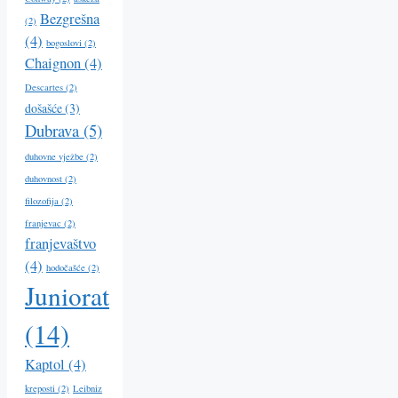
Bezgrešna
(2)
(4)
bogoslovi
(2)
Chaignon
(4)
Descartes
(2)
došašće
(3)
Dubrava
(5)
duhovne vježbe
(2)
duhovnost
(2)
filozofija
(2)
franjevac
(2)
franjevaštvo
(4)
hodočašće
(2)
Juniorat
(14)
Kaptol
(4)
kreposti
(2)
Leibniz