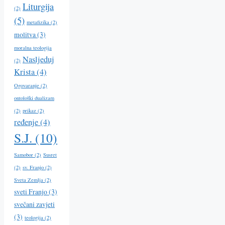
Liturgija
(2)
(5)
metafizika
(2)
molitva
(3)
moralna teologija
Nasljeduj
(2)
Krista
(4)
Ogovaranje
(2)
ontološki dualizam
(2)
prikaz
(2)
ređenje
(4)
S.J.
(10)
Samobor
(2)
Susret
(2)
sv. Franjo
(2)
Sveta Zemlja
(2)
sveti Franjo
(3)
svečani zavjeti
(3)
teologija
(2)