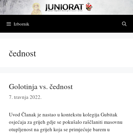
Preskoči
na
sadržaj
Izbornik
čednost
Golotinja vs. čednost
7. travnja 2022.
Uvod Članak je nastao u kontekstu kolegija Gubitak
osjećaja za grijeh gdje se pokušalo raščlaniti masovnu
otupljenost na grijeh koja se primjećuje barem u