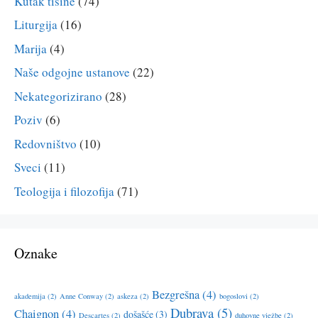
Kutak tišine
(74)
Liturgija
(16)
Marija
(4)
Naše odgojne ustanove
(22)
Nekategorizirano
(28)
Poziv
(6)
Redovništvo
(10)
Sveci
(11)
Teologija i filozofija
(71)
Oznake
Bezgrešna
(4)
akademija
(2)
Anne Conway
(2)
askeza
(2)
bogoslovi
(2)
Dubrava
(5)
Chaignon
(4)
došašće
(3)
Descartes
(2)
duhovne vježbe
(2)