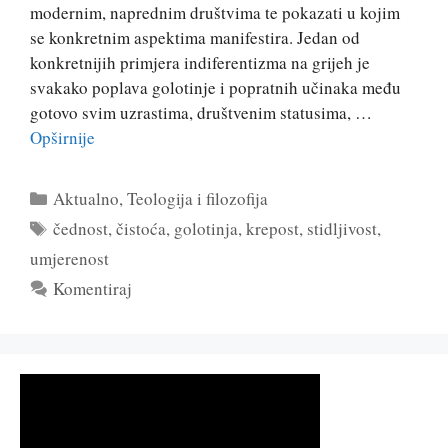
modernim, naprednim društvima te pokazati u kojim
se konkretnim aspektima manifestira. Jedan od
konkretnijih primjera indiferentizma na grijeh je
svakako poplava golotinje i popratnih učinaka među
gotovo svim uzrastima, društvenim statusima, …
Opširnije
Kategorije
Aktualno
,
Teologija i filozofija
Oznake
čednost
,
čistoća
,
golotinja
,
krepost
,
stidljivost
,
umjerenost
Komentiraj