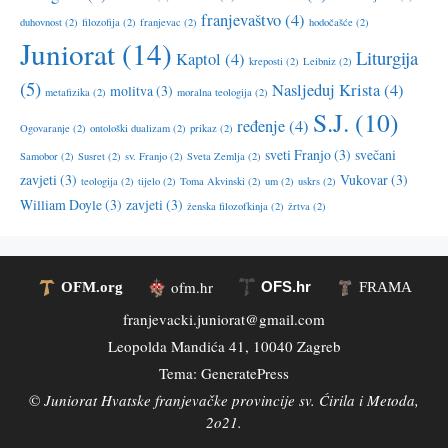
franjevaštvo
(4)
duhovnost
(2)
filozofija
(2)
franjevac
(2)
hodočašće
(2)
Juniorat
(14)
Liturgija
Kaptol
(4)
kreposti
(2)
Leibniz
(2)
(5)
Nasljeduj Krista
(4)
molitva
(3)
metafizika
(2)
moralna teologija
(2)
S.J.
(10)
ređenje
(4)
Ogovaranje
(2)
ontološki dualizam
(2)
prikaz
(2)
sveti Franjo
(3)
svečani
Samobor
(2)
Susret
(2)
sv. Franjo
(2)
Sveta Zemlja
(2)
zavjeti
(3)
Vukovar
(3)
teologija
(2)
tijelo
(2)
Toma Akvinski
(2)
um
(2)
uskrs
(2)
William Doyle
(3)
zavjeti
(3)
ženska filozofkinja
(2)
žrtva
(2)
ofm.hr
OFS.hr
OFM.org
FRAMA
franjevacki.juniorat@gmail.com
Leopolda Mandića 41, 10040 Zagreb
Tema:
GeneratePress
©
Juniorat Hvatske franjevačke provincije sv. Ćirila i Metoda,
2o21.