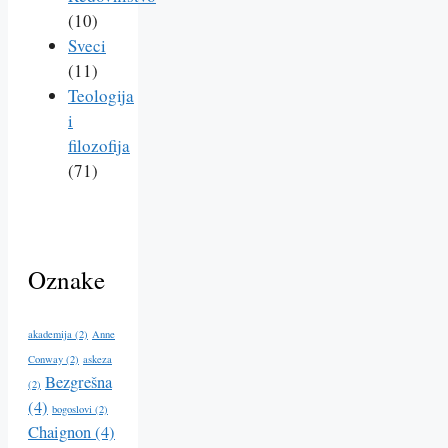
(10)
Sveci
(11)
Teologija
i
filozofija
(71)
Oznake
akademija
(2)
Anne
Conway
(2)
askeza
Bezgrešna
(2)
(4)
bogoslovi
(2)
Chaignon
(4)