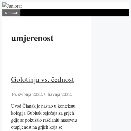
Preskoči
na
Izbornik
sadržaj
umjerenost
Golotinja vs. čednost
16. svibnja 2022.
7. travnja 2022.
Uvod Članak je nastao u kontekstu
kolegija Gubitak osjećaja za grijeh
gdje se pokušalo raščlaniti masovnu
otupljenost na grijeh koja se