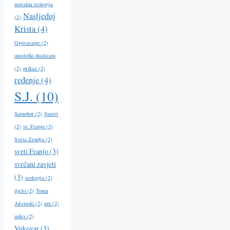
moralna teologija
Nasljeduj
(2)
Krista
(4)
Ogovaranje
(2)
ontološki dualizam
(2)
prikaz
(2)
ređenje
(4)
S.J.
(10)
Samobor
(2)
Susret
(2)
sv. Franjo
(2)
Sveta Zemlja
(2)
sveti Franjo
(3)
svečani zavjeti
(3)
teologija
(2)
tijelo
(2)
Toma
Akvinski
(2)
um
(2)
uskrs
(2)
Vukovar
(3)