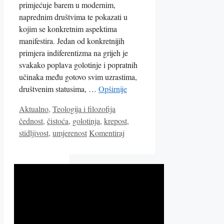
primjećuje barem u modernim,
naprednim društvima te pokazati u
kojim se konkretnim aspektima
manifestira. Jedan od konkretnijih
primjera indiferentizma na grijeh je
svakako poplava golotinje i popratnih
učinaka među gotovo svim uzrastima,
društvenim statusima, …
Opširnije
Kategorije
Oznake
Aktualno
,
Teologija i filozofija
čednost
,
čistoća
,
golotinja
,
krepost
,
stidljivost
,
umjerenost
Komentiraj