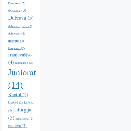
Descartes
(2)
došašće
(3)
Dubrava
(5)
duhovne vježbe
(2)
duhovnost
(2)
filozofija
(2)
franjevac
(2)
franjevaštvo
(4)
hodočašće
(2)
Juniorat
(14)
Kaptol
(4)
kreposti
(2)
Leibniz
Liturgija
(2)
(5)
metafizika
(2)
molitva
(3)