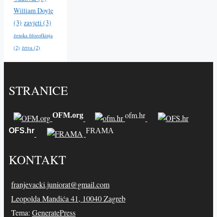
William Doyle
(3)
zavjeti
(3)
ženska filozofkinja
(2)
žrtva
(2)
STRANICE
ofm.hr
OFM.org
OFS.hr
FRAMA
KONTAKT
franjevacki.juniorat@gmail.com
Leopolda Mandića 41, 10040 Zagreb
Tema:
GeneratePress