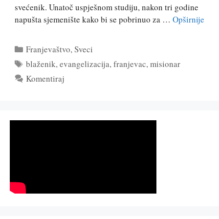
svećenik. Unatoč uspješnom studiju, nakon tri godine
napušta sjemenište kako bi se pobrinuo za …
Opširnije
Kategorije
Franjevaštvo
,
Sveci
Oznake
blaženik
,
evangelizacija
,
franjevac
,
misionar
Komentiraj