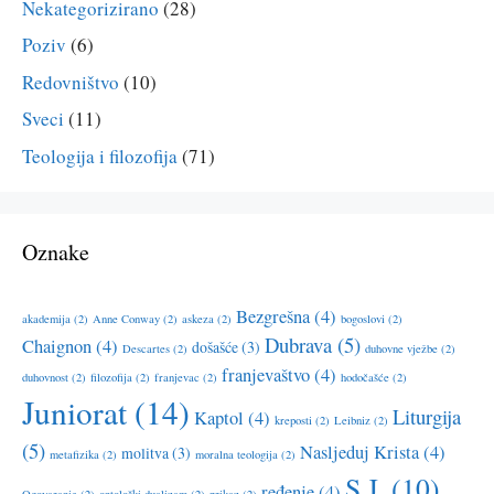
Nekategorizirano
(28)
Poziv
(6)
Redovništvo
(10)
Sveci
(11)
Teologija i filozofija
(71)
Oznake
Bezgrešna
(4)
akademija
(2)
Anne Conway
(2)
askeza
(2)
bogoslovi
(2)
Dubrava
(5)
Chaignon
(4)
došašće
(3)
Descartes
(2)
duhovne vježbe
(2)
franjevaštvo
(4)
duhovnost
(2)
filozofija
(2)
franjevac
(2)
hodočašće
(2)
Juniorat
(14)
Liturgija
Kaptol
(4)
kreposti
(2)
Leibniz
(2)
(5)
Nasljeduj Krista
(4)
molitva
(3)
metafizika
(2)
moralna teologija
(2)
S.J.
(10)
ređenje
(4)
Ogovaranje
(2)
ontološki dualizam
(2)
prikaz
(2)