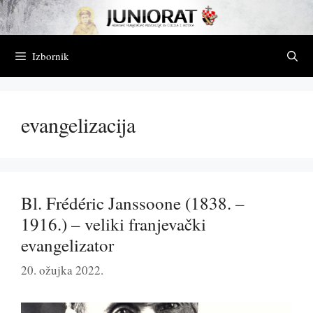
Preskoči
na
sadržaj
Izbornik
evangelizacija
Bl. Frédéric Janssoone (1838. –
1916.) – veliki franjevački
evangelizator
20. ožujka 2022.