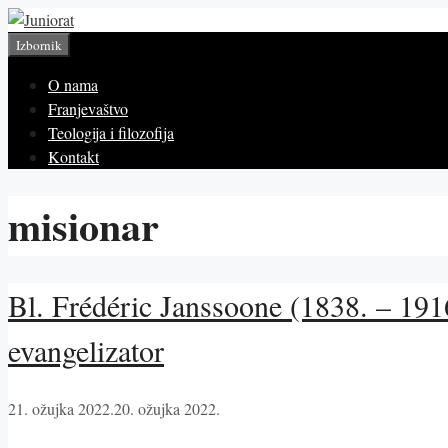
Preskoči
na
Izbornik
sadržaj
O nama
Franjevaštvo
Teologija i filozofija
Kontakt
misionar
Bl. Frédéric Janssoone (1838. – 1916
evangelizator
21. ožujka 2022.
20. ožujka 2022.