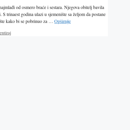
jmlađi od osmero braće i sestara. Njegova obitelj bavila
. S trinaest godina ulazi u sjemenište sa željom da postane
ište kako bi se pobrinuo za …
Opširnije
ntiraj