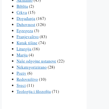
Aktualno
(45)
Biblija
(2)
Crkva
(15)
Događanja
(167)
Duhovnost
(126)
Egzegeza
(3)
Franjevaštvo
(83)
Kutak tišine
(74)
Liturgija
(16)
Marija
(4)
Naše odgojne ustanove
(22)
Nekategorizirano
(28)
Poziv
(6)
Redovništvo
(10)
Sveci
(11)
Teologija i filozofija
(71)