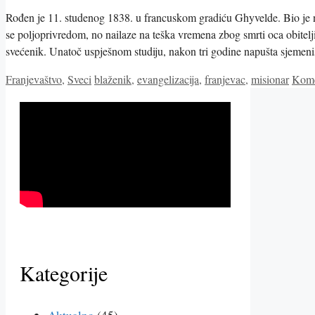
Rođen je 11. studenog 1838. u francuskom gradiću Ghyvelde. Bio je na
se poljoprivredom, no nailaze na teška vremena zbog smrti oca obitelji
svećenik. Unatoč uspješnom studiju, nakon tri godine napušta sjemen
Kategorije
Oznake
Franjevaštvo
,
Sveci
blaženik
,
evangelizacija
,
franjevac
,
misionar
Kome
Kategorije