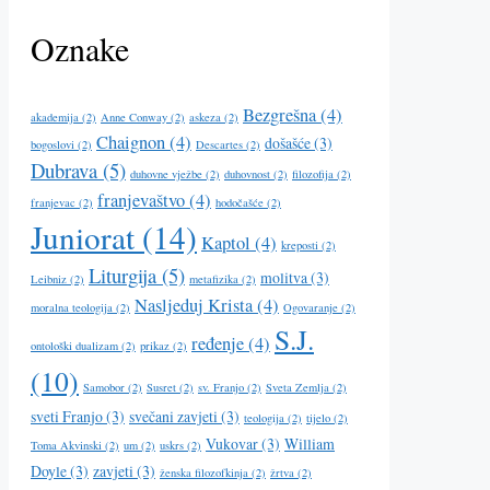
Oznake
Bezgrešna
(4)
akademija
(2)
Anne Conway
(2)
askeza
(2)
Chaignon
(4)
došašće
(3)
bogoslovi
(2)
Descartes
(2)
Dubrava
(5)
duhovne vježbe
(2)
duhovnost
(2)
filozofija
(2)
franjevaštvo
(4)
franjevac
(2)
hodočašće
(2)
Juniorat
(14)
Kaptol
(4)
kreposti
(2)
Liturgija
(5)
molitva
(3)
Leibniz
(2)
metafizika
(2)
Nasljeduj Krista
(4)
moralna teologija
(2)
Ogovaranje
(2)
S.J.
ređenje
(4)
ontološki dualizam
(2)
prikaz
(2)
(10)
Samobor
(2)
Susret
(2)
sv. Franjo
(2)
Sveta Zemlja
(2)
sveti Franjo
(3)
svečani zavjeti
(3)
teologija
(2)
tijelo
(2)
Vukovar
(3)
William
Toma Akvinski
(2)
um
(2)
uskrs
(2)
Doyle
(3)
zavjeti
(3)
ženska filozofkinja
(2)
žrtva
(2)