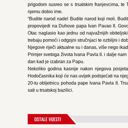
prigodom susreo se s trsatskim franjevcima, te 
njemu dobio ime.
“Budite narod nade! Budite narod koji moli. Budite
propovijedi na Duhove papa Ivan Pavao II. Govoreć
Otac naglasio kao jednu od najvažnijih obiteljsk
trebaju pomoći i odgojni stručnjaci te ozbiljni i dobr
Njegove riječi aktualne su i danas, više nego ikad 
Primjer svetoga života Ivana Pavla II. i dalje nam
dan kad je izabran za Papu.
Nekoliko godina kasnije nakon njegova posjeta T
Hodočasnika koji će nas uvijek podsjećati na nje
20-tu obljetnicu pohoda pape Ivana Pavla II. Trsa
sati u trsatskoj bazilici.
OSTALE VIJESTI