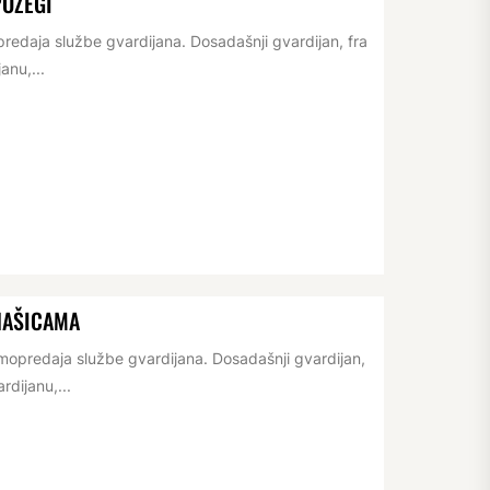
POŽEGI
redaja službe gvardijana. Dosadašnji gvardijan, fra
anu,...
NAŠICAMA
opredaja službe gvardijana. Dosadašnji gvardijan,
rdijanu,...