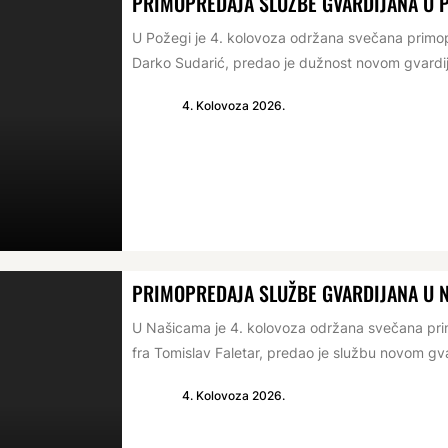
PRIMOPREDAJA SLUŽBE GVARDIJANA U 
U Požegi je 4. kolovoza održana svečana primop
Darko Sudarić, predao je dužnost novom gvardij
4. Kolovoza 2026.
PRIMOPREDAJA SLUŽBE GVARDIJANA U 
U Našicama je 4. kolovoza održana svečana prim
fra Tomislav Faletar, predao je službu novom gva
4. Kolovoza 2026.