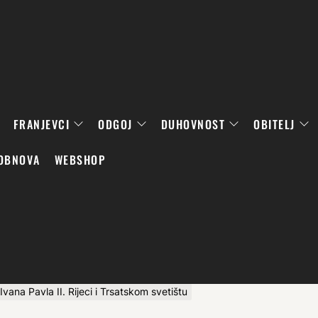
FRANJEVCI
ODGOJ
DUHOVNOST
OBITELJ
OBNOVA
WEBSHOP
vana Pavla II. Rijeci i Trsatskom svetištu