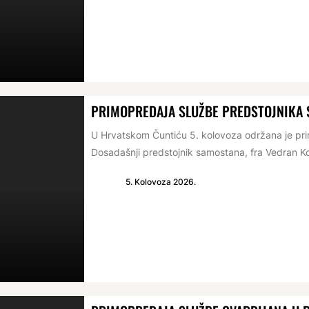
PRIMOPREDAJA SLUŽBE PREDSTOJNIKA
U Hrvatskom Čuntiću 5. kolovoza održana je p
Dosadašnji predstojnik samostana, fra Vedran Ko
5. Kolovoza 2026.