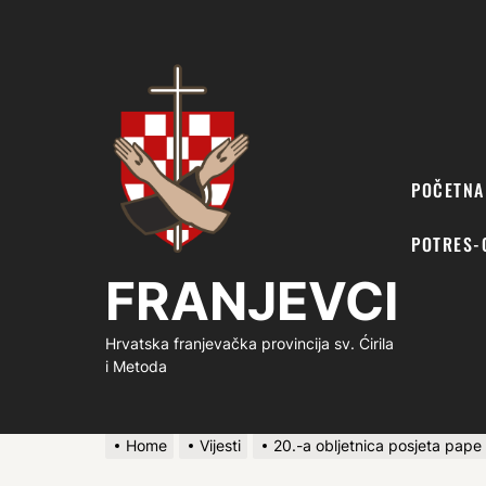
FRANJEVCI
POČETNA
POTRES-
FRANJEVCI
Hrvatska franjevačka provincija sv. Ćirila
i Metoda
Home
Vijesti
20.-a obljetnica posjeta pape I