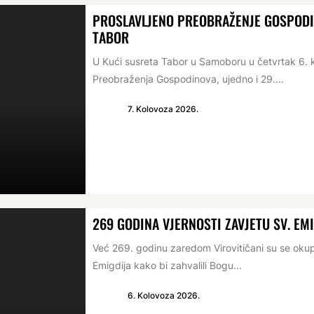
PROSLAVLJENO PREOBRAŽENJE GOSPODIN
TABOR
U Kući susreta Tabor u Samoboru u četvrtak 6. 
Preobraženja Gospodinova, ujedno i 29....
7. Kolovoza 2026.
269 GODINA VJERNOSTI ZAVJETU SV. EM
Već 269. godinu zaredom Virovitičani su se oku
Emigdija kako bi zahvalili Bogu...
6. Kolovoza 2026.