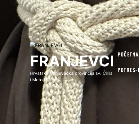
FRANJEVCI
POČETNA
FRANJEVCI
POTRES-
Hrvatska franjevačka provincija sv. Ćirila
i Metoda