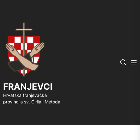
FRANJEVCI
Me
Search
FRANJEVCI
Hrvatska franjevačka
provincija sv. Ćirila i Metoda