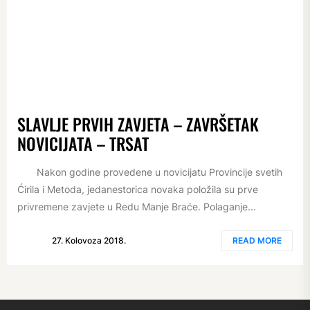
SLAVLJE PRVIH ZAVJETA – ZAVRŠETAK
NOVICIJATA – TRSAT
Nakon godine provedene u novicijatu Provincije svetih
Ćirila i Metoda, jedanestorica novaka položila su prve
privremene zavjete u Redu Manje Braće. Polaganje...
27. Kolovoza 2018.
READ MORE