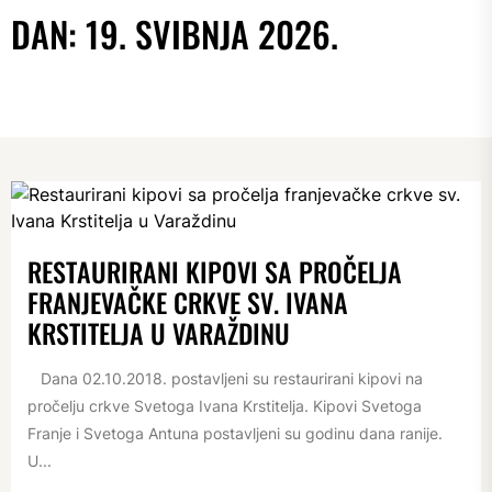
DAN:
19. SVIBNJA 2026.
RESTAURIRANI KIPOVI SA PROČELJA
FRANJEVAČKE CRKVE SV. IVANA
KRSTITELJA U VARAŽDINU
Dana 02.10.2018. postavljeni su restaurirani kipovi na
pročelju crkve Svetoga Ivana Krstitelja. Kipovi Svetoga
Franje i Svetoga Antuna postavljeni su godinu dana ranije.
U...