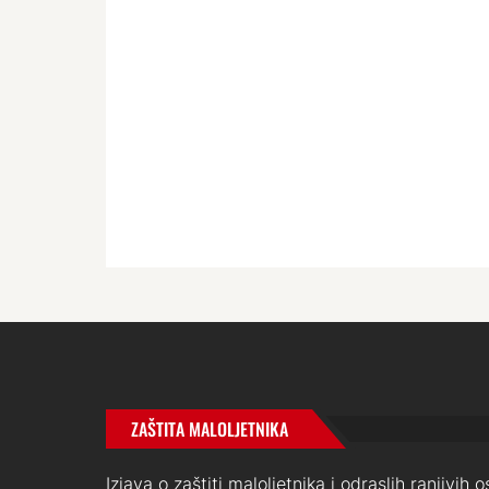
ZAŠTITA MALOLJETNIKA
Izjava o zaštiti maloljetnika i odraslih ranjivih 