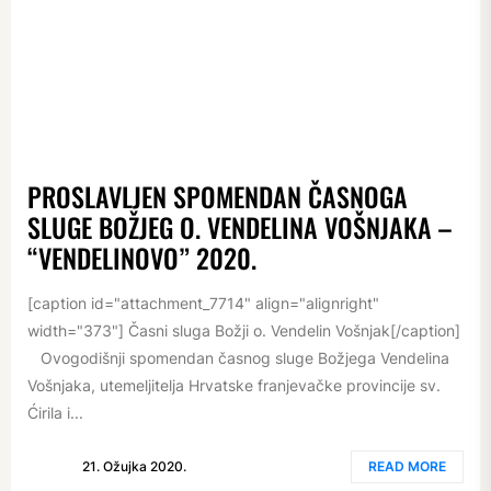
PROSLAVLJEN SPOMENDAN ČASNOGA
SLUGE BOŽJEG O. VENDELINA VOŠNJAKA –
“VENDELINOVO” 2020.
[caption id="attachment_7714" align="alignright"
width="373"] Časni sluga Božji o. Vendelin Vošnjak[/caption]
Ovogodišnji spomendan časnog sluge Božjega Vendelina
Vošnjaka, utemeljitelja Hrvatske franjevačke provincije sv.
Ćirila i...
21. Ožujka 2020.
READ MORE