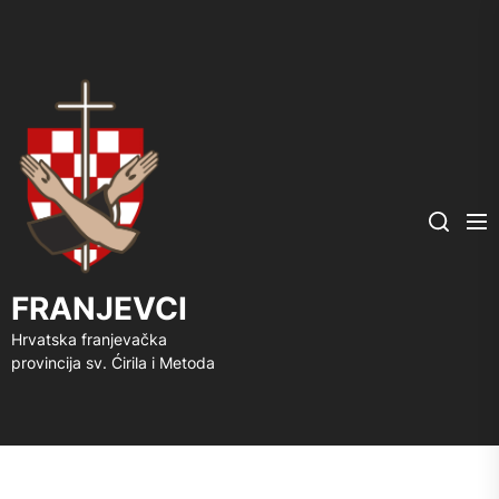
FRANJEVCI
Me
Search
FRANJEVCI
Hrvatska franjevačka
provincija sv. Ćirila i Metoda