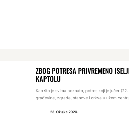
ZBOG POTRESA PRIVREMENO ISEL
KAPTOLU
Kao što je svima poznato, potres koji je jučer (2
građevine, zgrade, stanove i crkve u užem centru
23. Ožujka 2020.