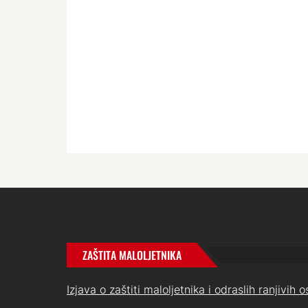
ZAŠTITA MALOLJETNIKA
Izjava o zaštiti maloljetnika i odraslih ranjivih 