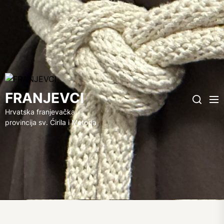
FRANJEVCI
FRANJEVCI
Me
Search
Hrvatska franjevačka
provincija sv. Ćirila i Metoda