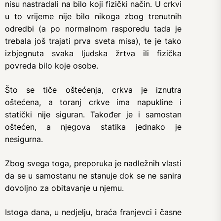
nisu nastradali na bilo koji fizički način. U crkvi
u to vrijeme nije bilo nikoga zbog trenutnih
odredbi (a po normalnom rasporedu tada je
trebala još trajati prva sveta misa), te je tako
izbjegnuta svaka ljudska žrtva ili fizička
povreda bilo koje osobe.
Što se tiče oštećenja, crkva je iznutra
oštećena, a toranj crkve ima napukline i
statički nije siguran. Također je i samostan
oštećen, a njegova statika jednako je
nesigurna.
Zbog svega toga, preporuka je nadležnih vlasti
da se u samostanu ne stanuje dok se ne sanira
dovoljno za obitavanje u njemu.
Istoga dana, u nedjelju, braća franjevci i časne