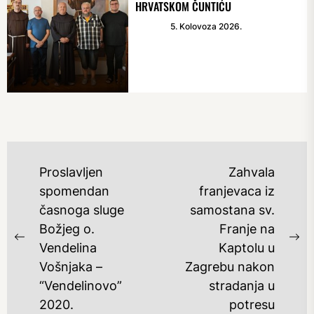
HRVATSKOM ČUNTIĆU
5. Kolovoza 2026.
NAVIGACIJA
Proslavljen
Zahvala
OBJAVA
spomendan
franjevaca iz
časnoga sluge
samostana sv.
Božjeg o.
Franje na
Previous
Ne
Vendelina
Kaptolu u
post:
po
Vošnjaka –
Zagrebu nakon
“Vendelinovo”
stradanja u
2020.
potresu