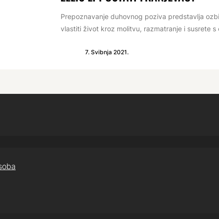
Prepoznavanje duhovnog poziva predstavlja ozbilj
vlastiti život kroz molitvu, razmatranje i susrete s
7. Svibnja 2021.
osoba