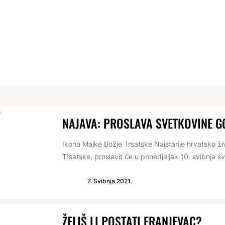
NAJAVA: PROSLAVA SVETKOVINE G
Ikona Majke Božje Trsatske Najstarije hrvatsko ži
Trsatske, proslavit će u ponedjeljak 10. svibnja s
7. Svibnja 2021.
ŽELIŠ LI POSTATI FRANJEVAC?