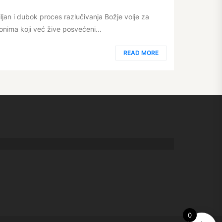
an i dubok proces razlučivanja Božje volje za
 onima koji već žive posvećeni...
READ MORE
0