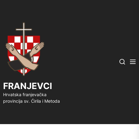
FRANJEVCI
Me
Search
FRANJEVCI
Hrvatska franjevačka
provincija sv. Ćirila i Metoda