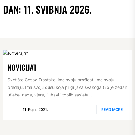
DAN:
11. SVIBNJA 2026.
NOVICIJAT
Svetište Gospe Trsatske, ima svoju prošlost. Ima svoju
predaju. Ima svoju dušu koja prigrljava svakoga tko je žedan
utjehe, nade, vjere, ljubavi i toplih savjeta....
11. Rujna 2021.
READ MORE