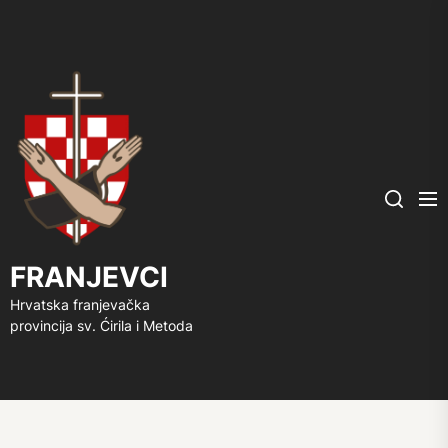
FRANJEVCI
Me
Search
FRANJEVCI
Hrvatska franjevačka
provincija sv. Ćirila i Metoda