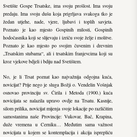
Svetište Gospe Trsatske, ima svoju prošlost. Ima svoju
predaju. Ima svoju dušu koja prigrljava svakoga tko je
žedan utjehe, nade, vjere, ljubavi i toplih savjeta.
Poznato je kao mjesto Gospinih milosti, Gospinih
hodočasnika koji se slijevaju i izriču svoje želje i molitve.
Poznato je kao mjesto po svojim čuvenim i drevnim
„Trsatskim stubama“, ali i trsatskim franjevcima koji su
kroz vjekove bdjeli i bdiju nad Svetištem.
No, je li Trsat poznat kao najvažnija odgojna kuća,
novicijat? Prije nego je sluga Božji o. Vendelin Vošnjak
osnovao provinciju sv. Ćirila i Metoda (1900.) kuća
novicijata se nalazila upravo ovdje na Trsatu. Kasnije,
silom prilika, novicijat mijenja svoje lokacije po različitim
samostanima naše Provincije: Vukovar, Bač, Krapina,
duže vremena u Cerniku… Međutim sama važnost
novicijata u kojem se kontemplacija i akcija isprepliću