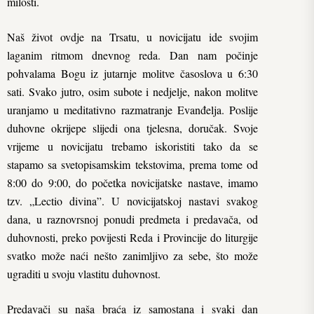
milosti.
Naš život ovdje na Trsatu, u novicijatu ide svojim
laganim ritmom dnevnog reda. Dan nam počinje
pohvalama Bogu iz jutarnje molitve časoslova u 6:30
sati. Svako jutro, osim subote i nedjelje, nakon molitve
uranjamo u meditativno razmatranje Evanđelja. Poslije
duhovne okrijepe slijedi ona tjelesna, doručak. Svoje
vrijeme u novicijatu trebamo iskoristiti tako da se
stapamo sa svetopisamskim tekstovima, prema tome od
8:00 do 9:00, do početka novicijatske nastave, imamo
tzv. „Lectio divina”. U novicijatskoj nastavi svakog
dana, u raznovrsnoj ponudi predmeta i predavača, od
duhovnosti, preko povijesti Reda i Provincije do liturgije
svatko može naći nešto zanimljivo za sebe, što može
ugraditi u svoju vlastitu duhovnost.
Predavači su naša braća iz samostana i svaki dan