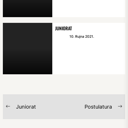
JUNIORAT
10. Rujna 2021.
NAVIGACIJA
Juniorat
Postulatura
Previous
Ne
OBJAVA
post:
po