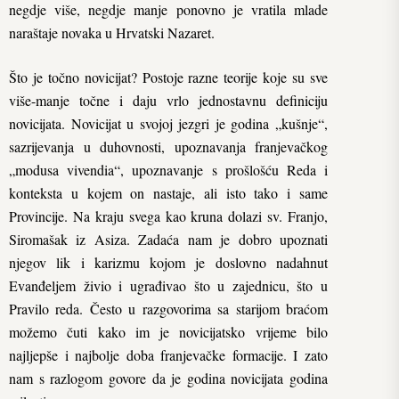
negdje više, negdje manje ponovno je vratila mlade
naraštaje novaka u Hrvatski Nazaret.
Što je točno novicijat? Postoje razne teorije koje su sve
više-manje točne i daju vrlo jednostavnu definiciju
novicijata. Novicijat u svojoj jezgri je godina „kušnje“,
sazrijevanja u duhovnosti, upoznavanja franjevačkog
„modusa vivendia“, upoznavanje s prošlošću Reda i
konteksta u kojem on nastaje, ali isto tako i same
Provincije. Na kraju svega kao kruna dolazi sv. Franjo,
Siromašak iz Asiza. Zadaća nam je dobro upoznati
njegov lik i karizmu kojom je doslovno nadahnut
Evanđeljem živio i ugrađivao što u zajednicu, što u
Pravilo reda. Često u razgovorima sa starijom braćom
možemo čuti kako im je novicijatsko vrijeme bilo
najljepše i najbolje doba franjevačke formacije. I zato
nam s razlogom govore da je godina novicijata godina