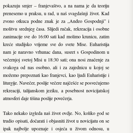
pokazuju smjer – franjevaštvo, a na nama je da teoriju
prenesemo u praksu, u rad, u naš svagdašnji život. Kad
zvono otkuca podne znak je za „Anđeo Gospodnji” i
molitvu srednjeg časa. Slijedi ručak, rekreacija i osobne
zanimacije sve do 16:00 sati kad molimo krunicu, zatim
kreće studijsko vrijeme sve do svete Mise. Euharistija
nam je naravno vrhunac dana, susret s Gospodinom u
večernjoj svetoj Misi u 18:30 sati; ona nosi značenje za
svakoga od nas osobno, ali i za zajednicu u kojoj se
možemo prepoznati kao franjevci, kao ljudi Euharistije i
liturgije. Navečer, poslije večere najčešće se posvećujemo
rekreaciji, talijanskom jeziku, a posebnost novicijatskoj
atmosferi daje tišina poslije povečerja.
Tako nekako izgleda naš život ovdje. No, koliko god se
trudio opisati, dočarati i objasniti život u novicijatu on se
ipak najbolje upoznaje i osjeća u živom odnosu, u