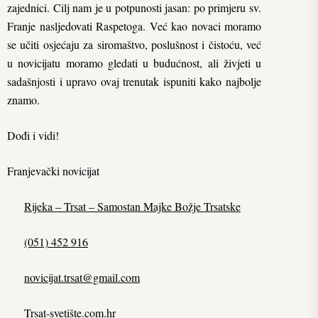
zajednici. Cilj nam je u potpunosti jasan: po primjeru sv.
Franje nasljedovati Raspetoga. Već kao novaci moramo
se učiti osjećaju za siromaštvo, poslušnost i čistoću, već
u novicijatu moramo gledati u budućnost, ali živjeti u
sadašnjosti i upravo ovaj trenutak ispuniti kako najbolje
znamo.
Dođi i vidi!
Franjevački novicijat
Rijeka – Trsat – Samostan Majke Božje Trsatske
(051) 452 916
novicijat.trsat@gmail.com
Trsat-svetište.com.hr