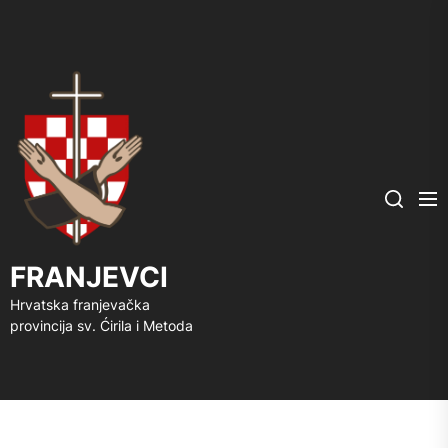
FRANJEVCI
Me
Search
FRANJEVCI
Hrvatska franjevačka
provincija sv. Ćirila i Metoda