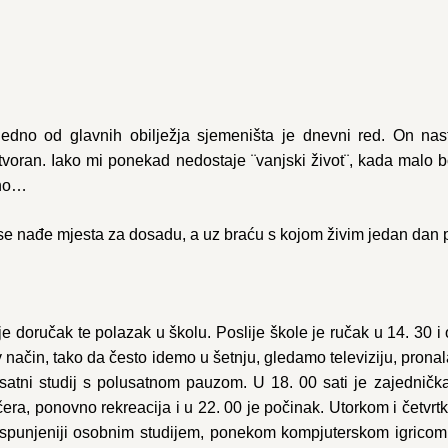
jedno od glavnih obilježja sjemeništa je dnevni red. On nast
lotvoran. Iako mi ponekad nedostaje ¨vanjski život¨, kada malo 
eno…
se nađe mjesta za dosadu, a uz braću s kojom živim jedan dan p
 je doručak te polazak u školu. Poslije škole je ručak u 14. 30
iv način, tako da često idemo u šetnju, gledamo televiziju, pron
satni studij s polusatnom pauzom. U 18. 00 sati je zajednička
čera, ponovno rekreacija i u 22. 00 je počinak. Utorkom i četvr
u ispunjeniji osobnim studijem, ponekom kompjuterskom igricom