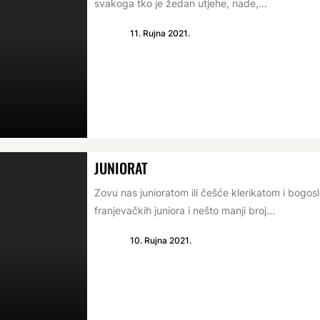
svakoga tko je žedan utjehe, nade,...
11. Rujna 2021.
JUNIORAT
Zovu nas junioratom ili češće klerikatom i bogos
franjevačkih juniora i nešto manji broj...
10. Rujna 2021.