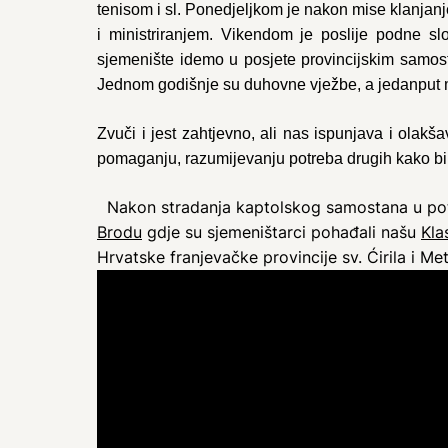
tenisom i sl. Ponedjeljkom je nakon mise klanjanj
i ministriranjem. Vikendom je poslije podne sl
sjemenište idemo u posjete provincijskim samost
Jednom godišnje su duhovne vježbe, a jedanput m
Zvuči i jest zahtjevno, ali nas ispunjava i olakš
pomaganju, razumijevanju potreba drugih kako bi n
Nakon stradanja kaptolskog samostana u potr
Brodu
gdje su sjemeništarci pohađali našu
Kla
Hrvatske franjevačke provincije sv. Ćirila i M