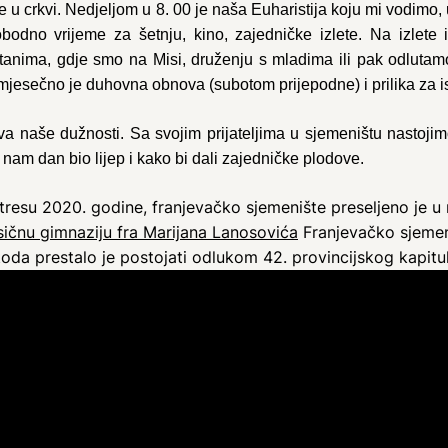
e u crkvi. Nedjeljom u 8. 00 je naša Euharistija koju mi vodimo
obodno vrijeme za šetnju, kino, zajedničke izlete. Na izlet
anima, gdje smo na Misi, druženju s mladima ili pak odlutamo 
jesečno je duhovna obnova (subotom prijepodne) i prilika za is
ava naše dužnosti. Sa svojim prijateljima u sjemeništu nastojimo
am dan bio lijep i kako bi dali zajedničke plodove.
esu 2020. godine, franjevačko sjemenište preseljeno je u
sičnu gimnaziju fra Marijana Lanosovića
Franjevačko sjemen
etoda prestalo je postojati odlukom 42. provincijskog kapit