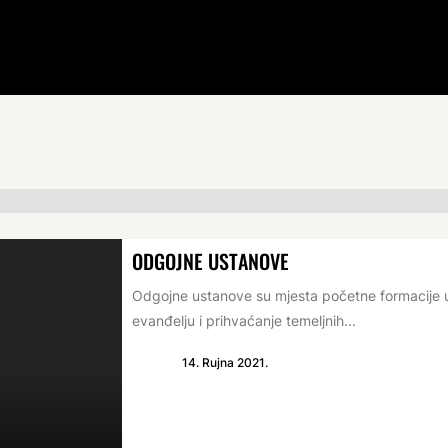
ODGOJNE USTANOVE
Odgojne ustanove su mjesta početne formacije u 
evanđelju i prihvaćanje temeljnih...
14. Rujna 2021.