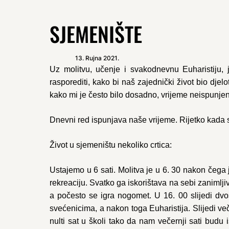
SJEMENIŠTE
13. Rujna 2021.
Uz molitvu, učenje i svakodnevnu Euharistiju, 
rasporediti, kako bi naš zajednički život bio dje
kako mi je često bilo dosadno, vrijeme neispunj
Dnevni red ispunjava naše vrijeme. Rijetko kada 
Život u sjemeništu nekoliko crtica:
Ustajemo u 6 sati. Molitva je u 6. 30 nakon čega
rekreaciju. Svatko ga iskorištava na sebi zanimlj
a počesto se igra nogomet. U 16. 00 slijedi dvo
svećenicima, a nakon toga Euharistija. Slijedi ve
nulti sat u školi tako da nam večernji sati bud