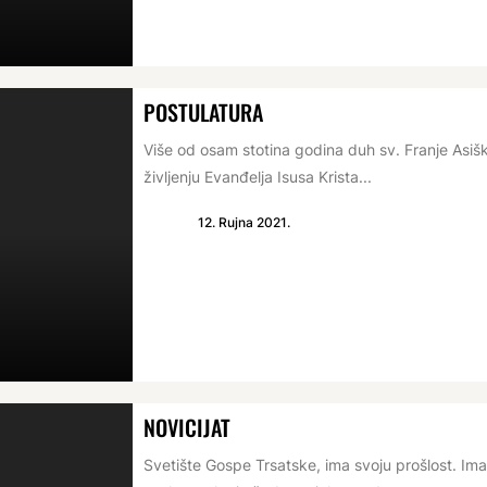
POSTULATURA
Više od osam stotina godina duh sv. Franje Asiš
življenju Evanđelja Isusa Krista...
12. Rujna 2021.
NOVICIJAT
Svetište Gospe Trsatske, ima svoju prošlost. Ima