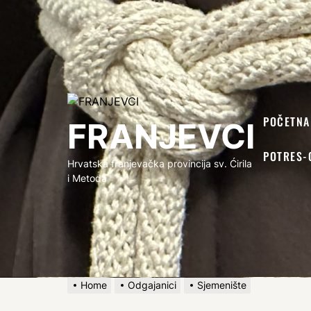
FRANJEVCI
POČETNA
FRANJEVCI
POTRES-
Hrvatska franjevačka provincija sv. Ćirila
i Metoda
Home
Odgajanici
Sjemenište