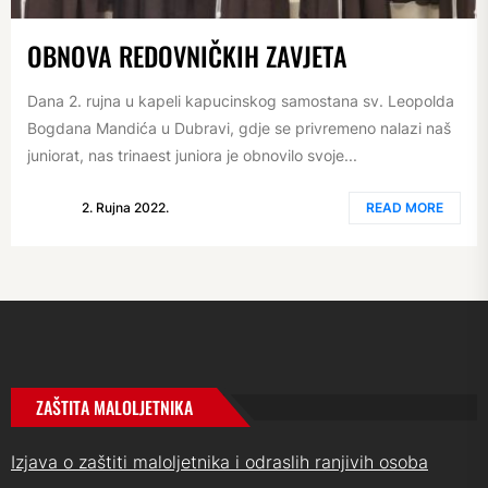
OBNOVA REDOVNIČKIH ZAVJETA
Dana 2. rujna u kapeli kapucinskog samostana sv. Leopolda
Bogdana Mandića u Dubravi, gdje se privremeno nalazi naš
juniorat, nas trinaest juniora je obnovilo svoje...
2. Rujna 2022.
READ MORE
ZAŠTITA MALOLJETNIKA
Izjava o zaštiti maloljetnika i odraslih ranjivih osoba