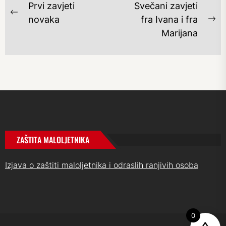
NAVIGACIJA
Prvi zavjeti
Svečani zavjeti
OBJAVA
Previous
novaka
fra Ivana i fra
Ne
post:
Marijana
po
ZAŠTITA MALOLJETNIKA
Izjava o zaštiti maloljetnika i odraslih ranjivih osoba
0