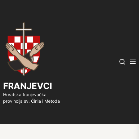
FRANJEVCI
Me
Search
FRANJEVCI
Hrvatska franjevačka
provincija sv. Ćirila i Metoda