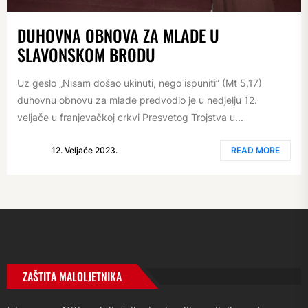
DUHOVNA OBNOVA ZA MLADE U
SLAVONSKOM BRODU
Uz geslo „Nisam došao ukinuti, nego ispuniti” (Mt 5,17)
duhovnu obnovu za mlade predvodio je u nedjelju 12.
veljače u franjevačkoj crkvi Presvetog Trojstva u...
12. Veljače 2023.
READ MORE
ZAŠTITA MALOLJETNIKA