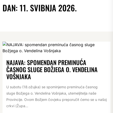
DAN:
11. SVIBNJA 2026.
NAJAVA: SPOMENDAN PREMINUĆA
ČASNOG SLUGE BOŽJEGA O. VENDELINA
VOŠNJAKA
U subotu (18.ožujka) se spominjemo preminuća časnog
sluge Božjega o. Vendelina Vošnjaka, utemeljitelja naše
Provincije. Ovom Božjem čovjeku preporučit ćemo se u našoj
crkvi (Župa...