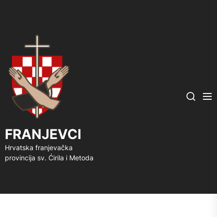
FRANJEVCI
Me
Search
FRANJEVCI
Hrvatska franjevačka
provincija sv. Ćirila i Metoda