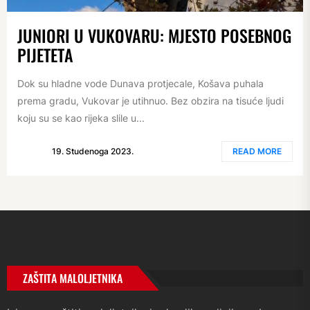
JUNIORI U VUKOVARU: MJESTO POSEBNOG
PIJETETA
Dok su hladne vode Dunava protjecale, Košava puhala
prema gradu, Vukovar je utihnuo. Bez obzira na tisuće ljudi
koju su se kao rijeka slile u...
19. Studenoga 2023.
READ MORE
ZAŠTITA MALOLJETNIKA